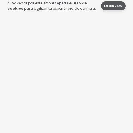
Al navegar por este sitio
aceptás el uso de
ENTENDIDO
Anteojos Para Eventos
cookies
para agilizar tu experiencia de compra.
Personalizados
$46.800,00
con
Transferencia
$52.000,00
COMPRAR
formacortantes3d