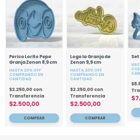
Perico Lorito Pepe
Logo la Granja de
Set
Granja Zenon 8,9 cm
Zenon 9,9 cm
HAS
COM
HASTA 20% OFF
HASTA 20% OFF
CAN
COMPRANDO EN
COMPRANDO EN
CANTIDAD
CANTIDAD
$6.
$2.250,00
con
$2.250,00
con
Tra
Transferencia
Transferencia
$7
$2.500,00
$2.500,00