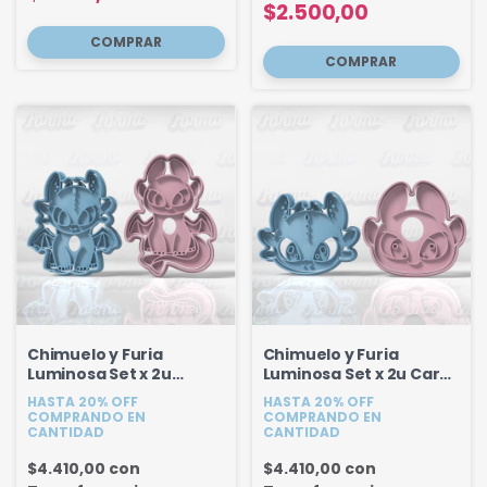
$2.500,00
Chimuelo y Furia
Chimuelo y Furia
Luminosa Set x 2u
Luminosa Set x 2u Caras
Cuerpo Completo
- Como entrenar a tu
HASTA 20% OFF
HASTA 20% OFF
dragón
COMPRANDO EN
COMPRANDO EN
CANTIDAD
CANTIDAD
$4.410,00
con
$4.410,00
con