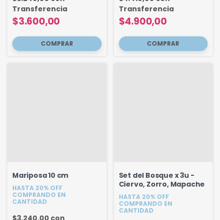
Transferencia
Transferencia
$3.600,00
$4.900,00
Mariposa 10 cm
Set del Bosque x 3u -
Ciervo, Zorro, Mapache
HASTA 20% OFF
COMPRANDO EN
HASTA 20% OFF
CANTIDAD
COMPRANDO EN
CANTIDAD
$3.240,00
con