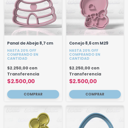
Panal de Abeja 8,7 cm
Conejo 8,6 cm M29
HASTA 20% OFF
HASTA 20% OFF
COMPRANDO EN
COMPRANDO EN
CANTIDAD
CANTIDAD
$2.250,00
con
$2.250,00
con
Transferencia
Transferencia
$2.500,00
$2.500,00