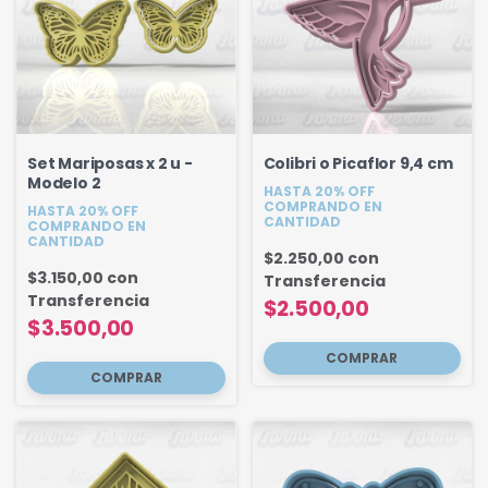
Set Mariposas x 2 u -
Colibri o Picaflor 9,4 cm
Modelo 2
HASTA 20% OFF
COMPRANDO EN
HASTA 20% OFF
CANTIDAD
COMPRANDO EN
CANTIDAD
$2.250,00
con
$3.150,00
con
Transferencia
Transferencia
$2.500,00
$3.500,00