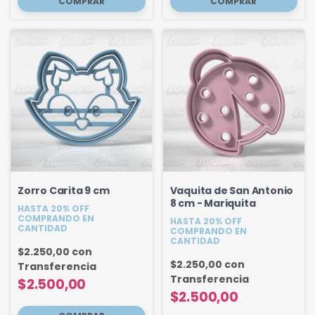
Zorro Carita 9 cm
Vaquita de San Antonio
8 cm - Mariquita
HASTA 20% OFF
COMPRANDO EN
HASTA 20% OFF
CANTIDAD
COMPRANDO EN
CANTIDAD
$2.250,00
con
$2.250,00
con
Transferencia
Transferencia
$2.500,00
$2.500,00