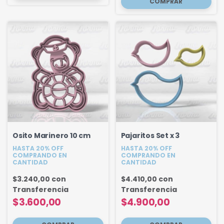
Osito Marinero 10 cm
Pajaritos Set x 3
HASTA 20% OFF
HASTA 20% OFF
COMPRANDO EN
COMPRANDO EN
CANTIDAD
CANTIDAD
$3.240,00
con
$4.410,00
con
Transferencia
Transferencia
$3.600,00
$4.900,00