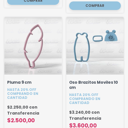
Pluma 9 cm
Oso Brazitos Moviles 10
cm
HASTA 20% OFF
COMPRANDO EN
HASTA 20% OFF
CANTIDAD
COMPRANDO EN
CANTIDAD
$2.250,00
con
$3.240,00
con
Transferencia
Transferencia
$2.500,00
$3.600,00