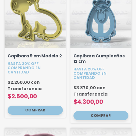
Capibara 9 cm Modelo 2
Capibara Cumpleaños
12 cm
HASTA 20% OFF
COMPRANDO EN
HASTA 20% OFF
CANTIDAD
COMPRANDO EN
CANTIDAD
$2.250,00
con
$3.870,00
con
Transferencia
Transferencia
$2.500,00
$4.300,00