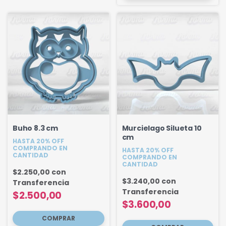
Buho 8.3 cm
Murcielago Silueta 10
cm
HASTA 20% OFF
COMPRANDO EN
HASTA 20% OFF
CANTIDAD
COMPRANDO EN
CANTIDAD
$2.250,00
con
$3.240,00
con
Transferencia
Transferencia
$2.500,00
$3.600,00