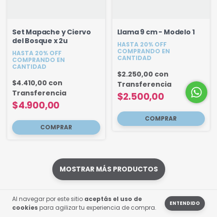
Set Mapache y Ciervo
Llama 9 cm - Modelo 1
del Bosque x 2u
HASTA 20% OFF
COMPRANDO EN
HASTA 20% OFF
CANTIDAD
COMPRANDO EN
CANTIDAD
$2.250,00
con
$4.410,00
con
Transferencia
Transferencia
$2.500,00
$4.900,00
MOSTRAR MÁS PRODUCTOS
Al navegar por este sitio
aceptás el uso de
ENTENDIDO
cookies
para agilizar tu experiencia de compra.