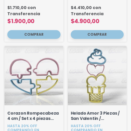
$1.710,00
con
$4.410,00
con
Transferencia
Transferencia
$1.900,00
$4.900,00
Corazon Rompecabeza
Helado Amor 3 Piezas /
4 cm / Set x 4 piezas
San Valentin /
Enamorados
Enamorados
HASTA 20% OFF
HASTA 20% OFF
COMPRANDO EN
COMPRANDO EN