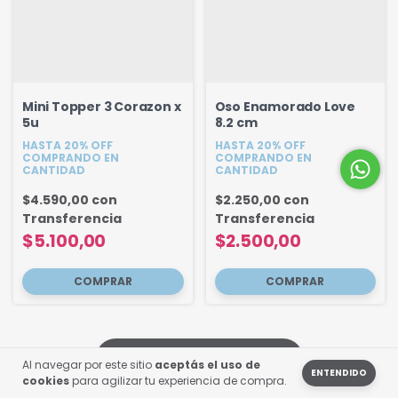
Mini Topper 3 Corazon x
Oso Enamorado Love
5u
8.2 cm
HASTA 20% OFF
HASTA 20% OFF
COMPRANDO EN
COMPRANDO EN
CANTIDAD
CANTIDAD
$4.590,00
con
$2.250,00
con
Transferencia
Transferencia
$5.100,00
$2.500,00
MOSTRAR MÁS PRODUCTOS
Al navegar por este sitio
aceptás el uso de
ENTENDIDO
cookies
para agilizar tu experiencia de compra.