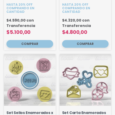
Enamorados 6 cm
HASTA 20% OFF
HASTA 20% OFF
COMPRANDO EN
COMPRANDO EN
CANTIDAD
CANTIDAD
$4.590,00
con
$4.320,00
con
Transferencia
Transferencia
$5.100,00
$4.800,00
Set Sellos Enamorados x
Set Carta Enamorados