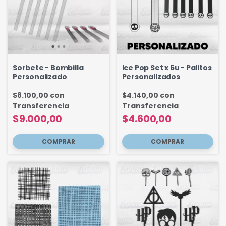
Sorbete - Bombilla
Ice Pop Set x 6u - Palitos
Personalizado
Personalizados
$8.100,00
con
$4.140,00
con
Transferencia
Transferencia
$9.000,00
$4.600,00
COMPRAR