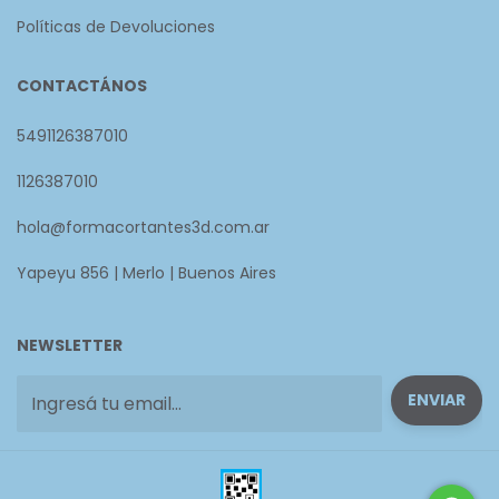
Políticas de Devoluciones
CONTACTÁNOS
5491126387010
1126387010
hola@formacortantes3d.com.ar
Yapeyu 856 | Merlo | Buenos Aires
NEWSLETTER