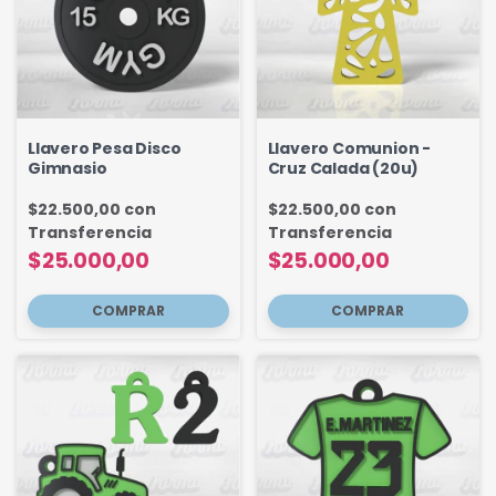
Llavero Pesa Disco
Llavero Comunion -
Gimnasio
Cruz Calada (20u)
$22.500,00
con
$22.500,00
con
Transferencia
Transferencia
$25.000,00
$25.000,00