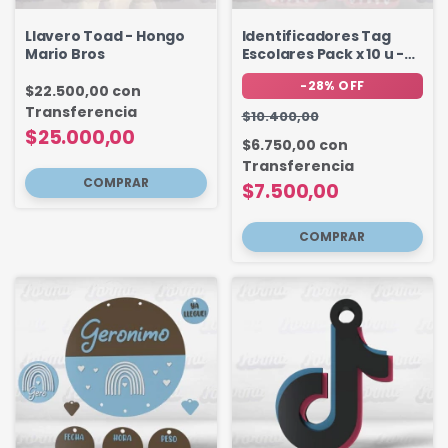
Llavero Toad - Hongo
Identificadores Tag
Mario Bros
Escolares Pack x 10 u -
Personalizado Etiqueta
-
28
%
OFF
$22.500,00
con
Transferencia
$10.400,00
$25.000,00
$6.750,00
con
Transferencia
$7.500,00