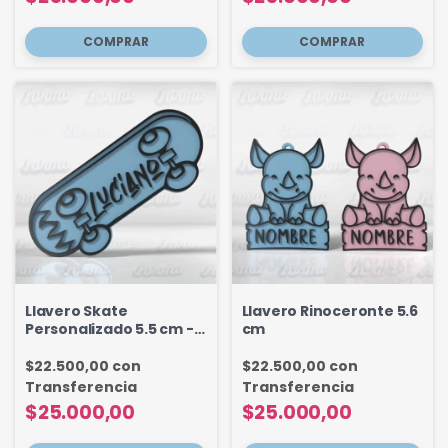
Llavero Skate
Llavero Rinoceronte 5.6
Personalizado 5.5 cm -
cm
Modelo 2
$22.500,00
con
$22.500,00
con
Transferencia
Transferencia
$25.000,00
$25.000,00