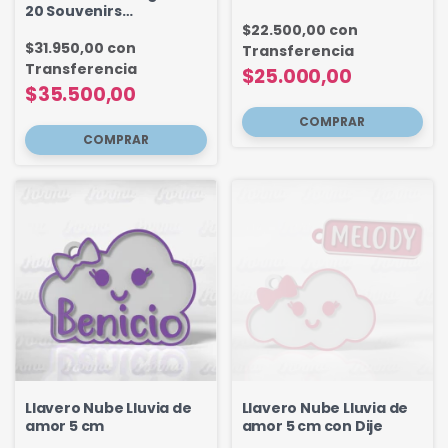
20 Souvenirs
Personalizados
$22.500,00
con
$31.950,00
con
Transferencia
Transferencia
$25.000,00
$35.500,00
Llavero Nube Lluvia de
Llavero Nube Lluvia de
amor 5 cm
amor 5 cm con Dije