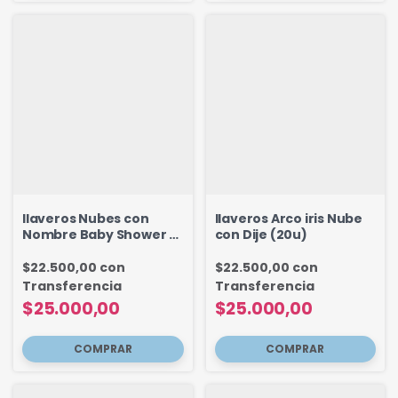
llaveros Nubes con
llaveros Arco iris Nube
Nombre Baby Shower 5
con Dije (20u)
cm
$22.500,00
con
$22.500,00
con
Transferencia
Transferencia
$25.000,00
$25.000,00