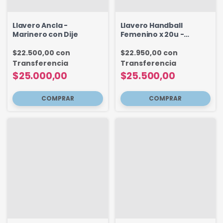
Llavero Ancla -
Llavero Handball
Marinero con Dije
Femenino x 20u -
Modelo 2
$22.500,00
con
$22.950,00
con
Transferencia
Transferencia
$25.000,00
$25.500,00