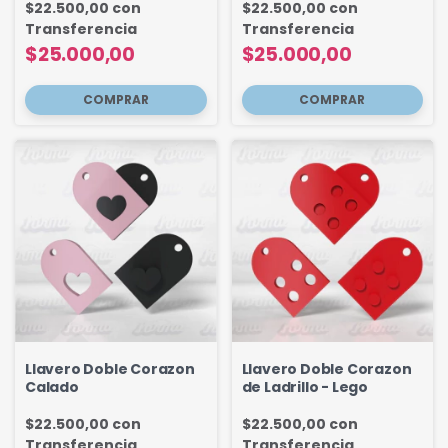
$22.500,00
con
$22.500,00
con
Transferencia
Transferencia
$25.000,00
$25.000,00
Llavero Doble Corazon
Llavero Doble Corazon
Calado
de Ladrillo - Lego
$22.500,00
con
$22.500,00
con
Transferencia
Transferencia