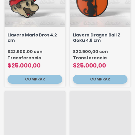
Llavero Mario Bros 4.2
Llavero Dragon Ball Z
cm
Goku 4.8 cm
$22.500,00
con
$22.500,00
con
Transferencia
Transferencia
$25.000,00
$25.000,00