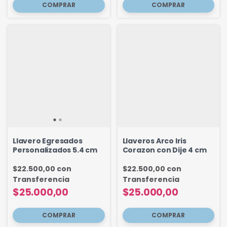
Llavero Egresados
Llaveros Arco Iris
Personalizados 5.4 cm
Corazon con Dije 4 cm
$22.500,00
con
$22.500,00
con
Transferencia
Transferencia
$25.000,00
$25.000,00