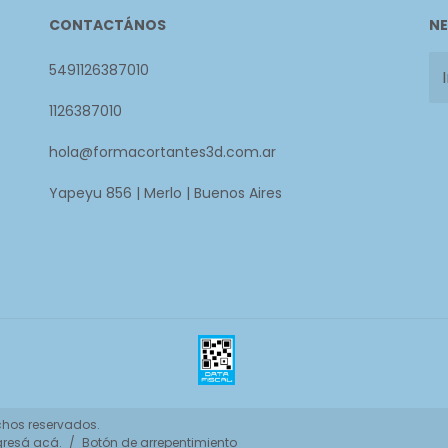
CONTACTÁNOS
NE
5491126387010
1126387010
hola@formacortantes3d.com.ar
Yapeyu 856 | Merlo | Buenos Aires
chos reservados.
gresá acá.
/
Botón de arrepentimiento