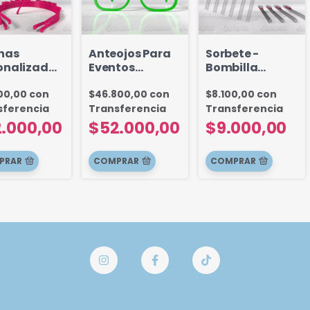
has
Anteojos Para
Sorbete -
onalizadas
Eventos
Bombilla
Frase o
Personalizados
Personalizado
bre
800,00
con
$46.800,00
con
$8.100,00
con
sferencia
Transferencia
Transferencia
.000,00
$52.000,00
$9.000,00
PRAR
COMPRAR
COMPRAR