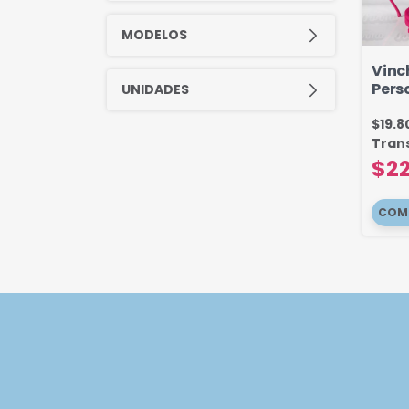
MODELOS
Vinc
Pers
UNIDADES
con 
Nom
$19.
Tran
$22
COM