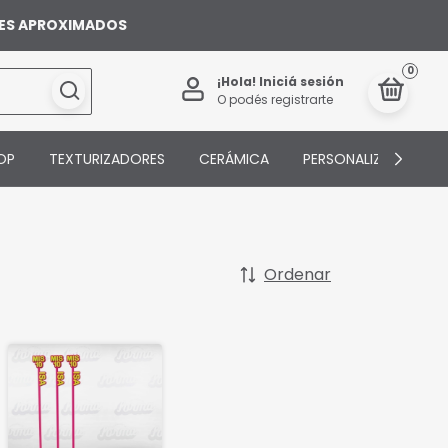
ILES APROXIMADOS
0
¡Hola!
Iniciá sesión
O podés registrarte
OP
TEXTURIZADORES
CERÁMICA
PERSONALIZADOS
Ordenar