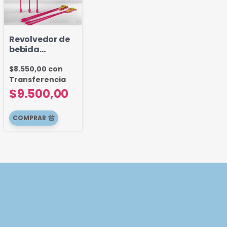
Revolvedor de
bebida
Personalizado x
Pack
$8.550,00
con
Transferencia
$9.500,00
COMPRAR