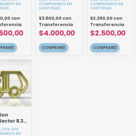
m
RANDO EN
COMPRANDO EN
COMPRANDO EN
IDAD
CANTIDAD
CANTIDAD
50,00
con
$3.600,00
con
$2.250,00
con
sferencia
Transferencia
Transferencia
500,00
$4.000,00
$2.500,00
ion
lector 8.3
 20% OFF
RANDO EN