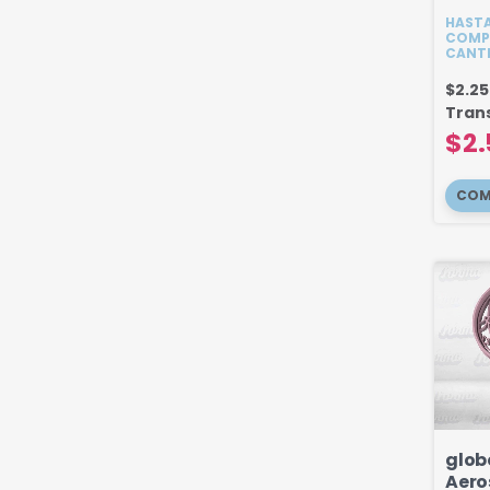
HASTA
COMP
CANT
$2.2
Tran
$2.
glob
Aero