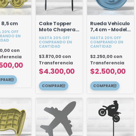
 8,5 cm
Cake Topper
Rueda Vehiculo
Moto Chopera
7,4 cm - Modelo
 20% OFF
18 cm
2
RANDO EN
HASTA 20% OFF
HASTA 20% OFF
IDAD
COMPRANDO EN
COMPRANDO EN
CANTIDAD
CANTIDAD
50,00
con
$3.870,00
con
$2.250,00
con
sferencia
Transferencia
Transferencia
500,00
$4.300,00
$2.500,00