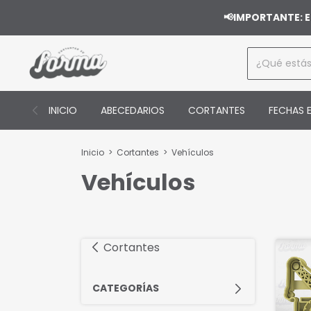
📢IMPORTANTE: E
INICIO
ABECEDARIOS
CORTANTES
FECHAS E
Inicio
>
Cortantes
>
Vehículos
Vehículos
Cortantes
CATEGORÍAS