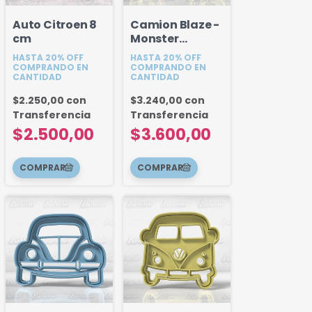
Auto Citroen 8
Camion Blaze -
cm
Monster
Machine 10 cm
HASTA 20% OFF
HASTA 20% OFF
COMPRANDO EN
COMPRANDO EN
CANTIDAD
CANTIDAD
$2.250,00
con
$3.240,00
con
Transferencia
Transferencia
$2.500,00
$3.600,00