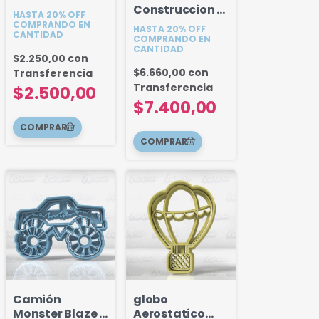
Construccion x
HASTA 20% OFF
3u
COMPRANDO EN
HASTA 20% OFF
CANTIDAD
COMPRANDO EN
CANTIDAD
$2.250,00
con
$6.660,00
con
Transferencia
Transferencia
$2.500,00
$7.400,00
Camión
globo
Monster Blaze 9
Aerostatico