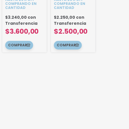
COMPRANDO EN
COMPRANDO EN
CANTIDAD
CANTIDAD
$3.240,00
con
$2.250,00
con
Transferencia
Transferencia
$3.600,00
$2.500,00