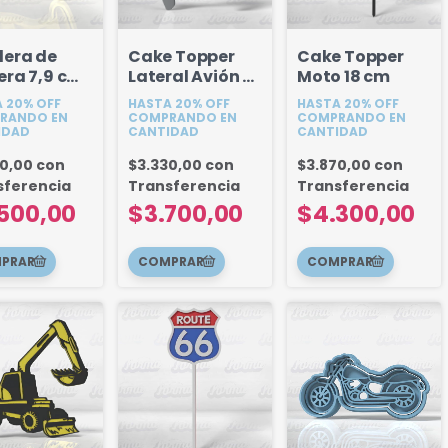
era de
Cake Topper
Cake Topper
era 7,9 cm
Lateral Avión 6
Moto 18 cm
delo 2
cm
 20% OFF
HASTA 20% OFF
HASTA 20% OFF
RANDO EN
COMPRANDO EN
COMPRANDO EN
IDAD
CANTIDAD
CANTIDAD
50,00
con
$3.330,00
con
$3.870,00
con
sferencia
Transferencia
Transferencia
500,00
$3.700,00
$4.300,00