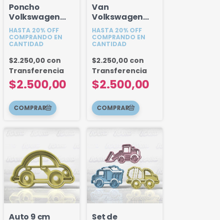
Poncho
Van
Volkswagen
Volkswagen
VW 9 cm
VW 9,5 cm
HASTA 20% OFF
HASTA 20% OFF
COMPRANDO EN
COMPRANDO EN
CANTIDAD
CANTIDAD
$2.250,00
con
$2.250,00
con
Transferencia
Transferencia
$2.500,00
$2.500,00
Auto 9 cm
Set de