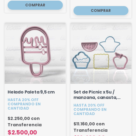
Helado Paleta 9,5 cm
Set de Picnic x 5u /
manzana, canasta,
HASTA 20% OFF
mantel, muffin, sandia
COMPRANDO EN
HASTA 20% OFF
CANTIDAD
COMPRANDO EN
CANTIDAD
$2.250,00
con
$11.160,00
con
Transferencia
Transferencia
$2.500,00