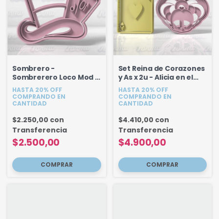
Sombrero -
Set Reina de Corazones
Sombrerero Loco Mod 2
y As x 2u - Alicia en el
- 8.1 cm
pais de las maravillas
HASTA 20% OFF
HASTA 20% OFF
COMPRANDO EN
COMPRANDO EN
CANTIDAD
CANTIDAD
$2.250,00
con
$4.410,00
con
Transferencia
Transferencia
$2.500,00
$4.900,00