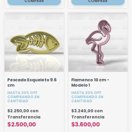
Pescado Esqueleto 9.6
Flamenco 10 cm -
cm
Modelo 1
HASTA 20% OFF
HASTA 20% OFF
COMPRANDO EN
COMPRANDO EN
CANTIDAD
CANTIDAD
$2.250,00
con
$3.240,00
con
Transferencia
Transferencia
$2.500,00
$3.600,00