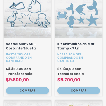
Set del Mar x 5u -
Kit Animalitos de Mar
Cortante Silueta
Stamp x 7 Un
HASTA 20% OFF
HASTA 20% OFF
COMPRANDO EN
COMPRANDO EN
CANTIDAD
CANTIDAD
$8.820,00
con
$5.130,00
con
Transferencia
Transferencia
$9.800,00
$5.700,00