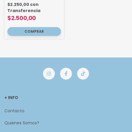
$2.250,00
con
Transferencia
$2.500,00
+ INFO
Contacto
Quienes Somos?