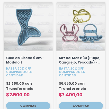
Cola de Sirena 9 cm -
Set del Mar x 3u (Pulpo,
Modelo 2
Cangrejo, Pescado) -
Modelo 2
HASTA 20% OFF
HASTA 20% OFF
COMPRANDO EN
COMPRANDO EN
CANTIDAD
CANTIDAD
$2.250,00
con
$6.660,00
con
Transferencia
Transferencia
$2.500,00
$7.400,00