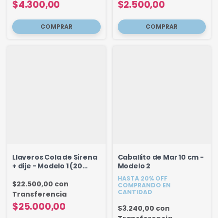
$4.300,00
$2.500,00
Llaveros Cola de Sirena
Caballito de Mar 10 cm -
+ dije - Modelo 1 (20
Modelo 2
unidades)
HASTA 20% OFF
$22.500,00
con
COMPRANDO EN
CANTIDAD
Transferencia
$25.000,00
$3.240,00
con