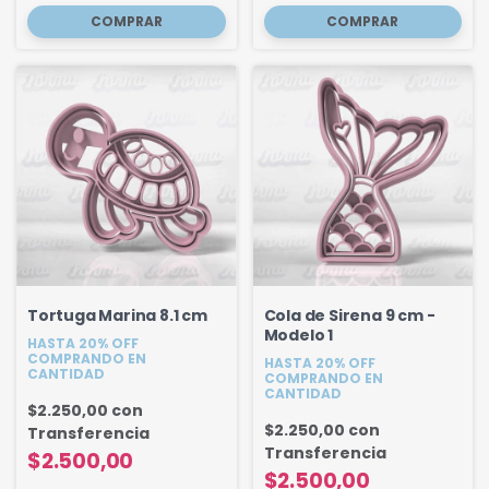
Tortuga Marina 8.1 cm
Cola de Sirena 9 cm -
Modelo 1
HASTA 20% OFF
COMPRANDO EN
HASTA 20% OFF
CANTIDAD
COMPRANDO EN
CANTIDAD
$2.250,00
con
$2.250,00
con
Transferencia
Transferencia
$2.500,00
$2.500,00