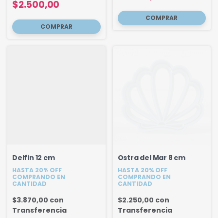
$2.500,00
Delfin 12 cm
Ostra del Mar 8 cm
HASTA 20% OFF
HASTA 20% OFF
COMPRANDO EN
COMPRANDO EN
CANTIDAD
CANTIDAD
$3.870,00
con
$2.250,00
con
Transferencia
Transferencia