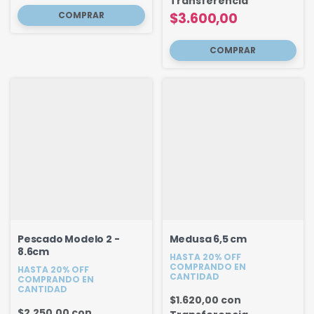
Transferencia
$3.600,00
Pescado Modelo 2 -
Medusa 6,5 cm
8.6cm
HASTA 20% OFF
COMPRANDO EN
HASTA 20% OFF
CANTIDAD
COMPRANDO EN
CANTIDAD
$1.620,00
con
$2.250,00
con