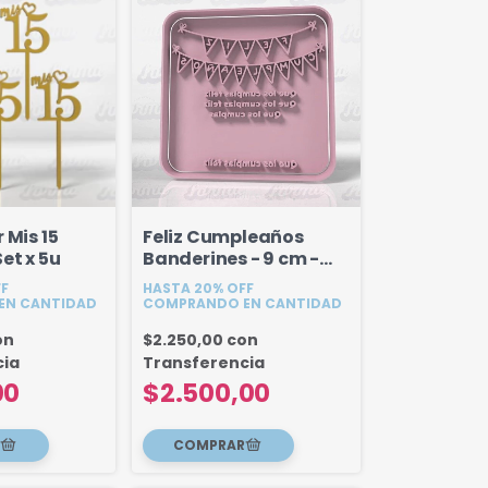
 Mis 15
Feliz Cumpleaños
et x 5u
Banderines - 9 cm -
Galleta
FF
HASTA 20% OFF
EN CANTIDAD
COMPRANDO EN CANTIDAD
on
$2.250,00
con
cia
Transferencia
00
$2.500,00