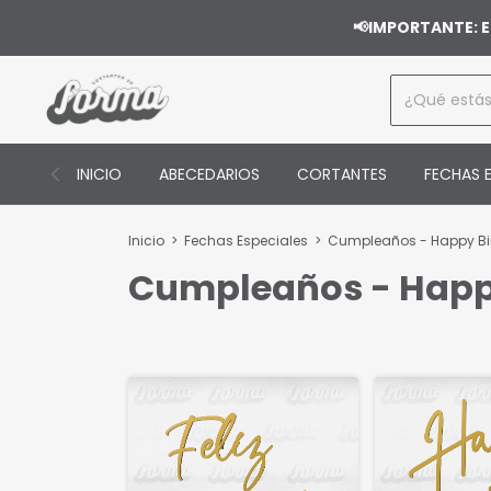
📢IMPORTANTE: E
INICIO
ABECEDARIOS
CORTANTES
FECHAS E
Inicio
>
Fechas Especiales
>
Cumpleaños - Happy Bi
Cumpleaños - Happ