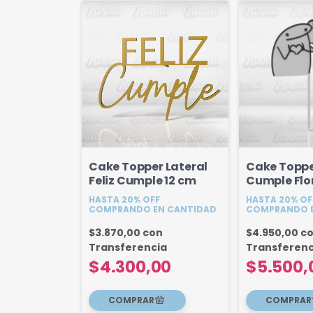
Cake Topper Lateral
Cake Topper
Feliz Cumple 12 cm
Cumple Flo
Deformito
HASTA 20% OFF
HASTA 20% OF
Personaliz
COMPRANDO EN CANTIDAD
COMPRANDO E
$3.870,00
con
$4.950,00
c
Transferencia
Transferenc
$4.300,00
$5.500,