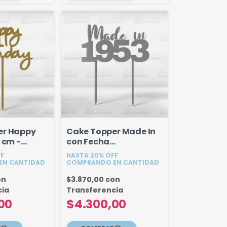
er Happy
Cake Topper Made In
 cm -
con Fecha
Personalizada - 18 cm
FF
HASTA 20% OFF
EN CANTIDAD
COMPRANDO EN CANTIDAD
on
$3.870,00
con
cia
Transferencia
00
$4.300,00