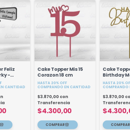
 Feliz
Cake Topper Mis 15
Cake Topp
rky -
Corazon 18 cm
Birthday M
F
HASTA 20% OFF
HASTA 20% O
ado 18 cm
N CANTIDAD
COMPRANDO EN CANTIDAD
COMPRANDO 
on
$3.870,00
con
$3.870,00
c
ia
Transferencia
Transferen
00
$4.300,00
$4.300,