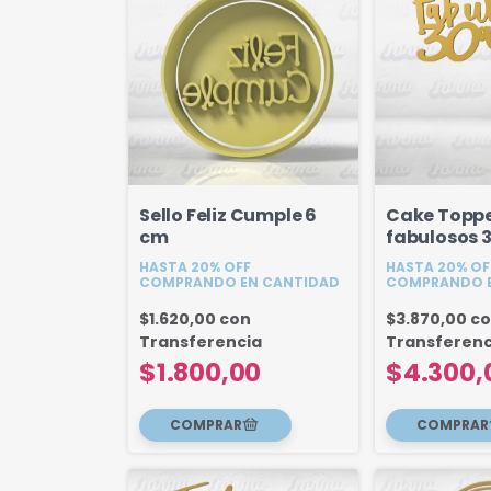
Sello Feliz Cumple 6
Cake Topp
cm
fabulosos 
(Edad Pers
HASTA 20% OFF
HASTA 20% OF
15cm
COMPRANDO EN CANTIDAD
COMPRANDO E
$1.620,00
con
$3.870,00
c
Transferencia
Transferenc
$1.800,00
$4.300,