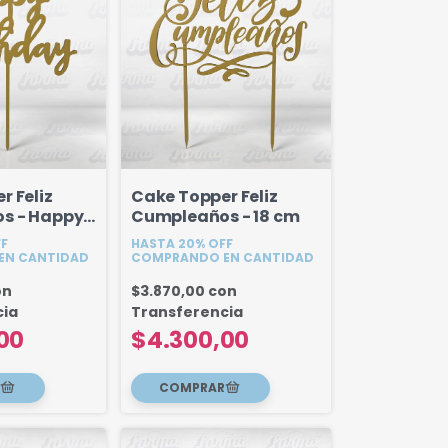
r Feliz
Cake Topper Feliz
s - Happy
Cumpleaños - 18 cm
17 cm
FF
HASTA 20% OFF
EN CANTIDAD
COMPRANDO EN CANTIDAD
on
$3.870,00
con
cia
Transferencia
00
$4.300,00