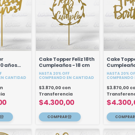
er
Cake Topper Feliz 18th
Cake Toppe
30 años
Cumpleaños - 18 cm
Cumpleaño
onalizada)
Birthday - 
F
HASTA 20% OFF
HASTA 20% O
N CANTIDAD
COMPRANDO EN CANTIDAD
COMPRANDO 
on
$3.870,00
con
$3.870,00
c
ia
Transferencia
Transferen
00
$4.300,00
$4.300,