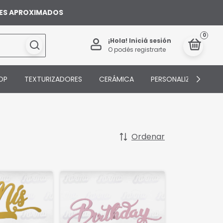
ILES APROXIMADOS
0
¡Hola!
Iniciá sesión
O podés registrarte
OP
TEXTURIZADORES
CERÁMICA
PERSONALIZADOS
Ordenar