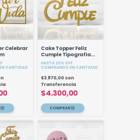
r Celebrar
Cake Topper Feliz
cm
Cumple Tipografia
Disney 10 cm
FF
HASTA 20% OFF
EN CANTIDAD
COMPRANDO EN CANTIDAD
on
$3.870,00
con
cia
Transferencia
00
$4.300,00