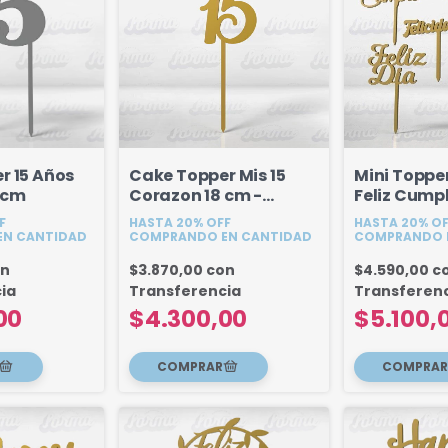
r 15 Años
Cake Topper Mis 15
Mini Topper
 cm
Corazon 18 cm -
Feliz Cumple
Modelo 2
/ Felicidad
F
HASTA 20% OFF
HASTA 20% O
N CANTIDAD
COMPRANDO EN CANTIDAD
COMPRANDO 
on
$3.870,00
con
$4.590,00
c
ia
Transferencia
Transferen
00
$4.300,00
$5.100,