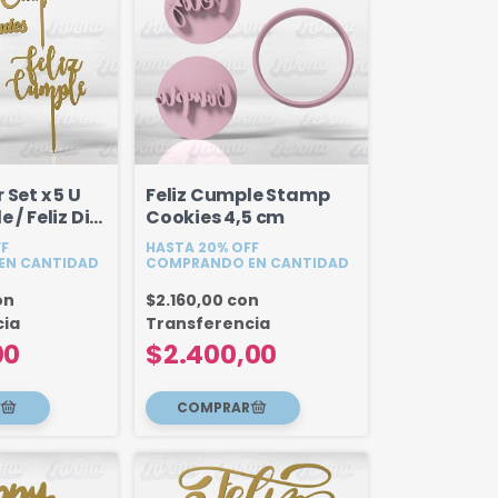
 Set x 5 U
Feliz Cumple Stamp
 / Feliz Dia
Cookies 4,5 cm
es
FF
HASTA 20% OFF
EN CANTIDAD
COMPRANDO EN CANTIDAD
on
$2.160,00
con
cia
Transferencia
00
$2.400,00