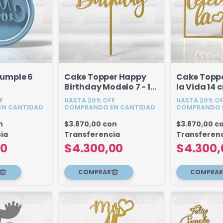
 Cumple 6
Cake Topper Happy
Cake Toppe
Birthday Modelo 7 - 18
la Vida 14 
cm
F
HASTA 20% OFF
HASTA 20% O
N CANTIDAD
COMPRANDO EN CANTIDAD
COMPRANDO 
n
$3.870,00
con
$3.870,00
c
ia
Transferencia
Transferen
00
$4.300,00
$4.300,