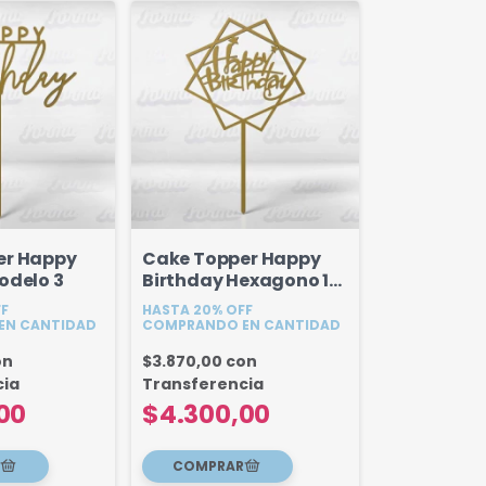
er Happy
Cake Topper Happy
odelo 3
Birthday Hexagono 18
cm
FF
HASTA 20% OFF
EN CANTIDAD
COMPRANDO EN CANTIDAD
on
$3.870,00
con
cia
Transferencia
00
$4.300,00