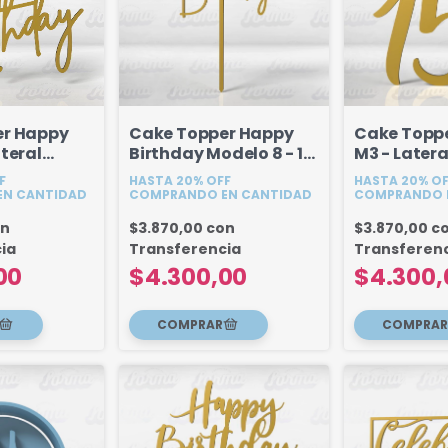
er Happy
Cake Topper Happy
Cake Topper
teral
Birthday Modelo 8 - 18
M3 - Latera
16 CM
cm
F
HASTA 20% OFF
HASTA 20% O
N CANTIDAD
COMPRANDO EN CANTIDAD
COMPRANDO 
on
$3.870,00
con
$3.870,00
c
ia
Transferencia
Transferen
00
$4.300,00
$4.300,