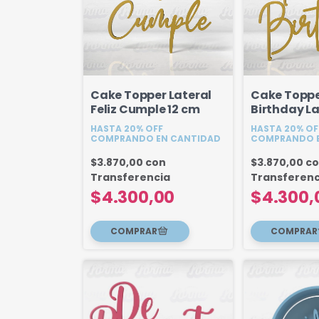
Cake Topper Lateral
Cake Topp
Feliz Cumple 12 cm
Birthday La
Modelo 2 - 
HASTA 20% OFF
HASTA 20% OF
COMPRANDO EN CANTIDAD
COMPRANDO E
$3.870,00
con
$3.870,00
c
Transferencia
Transferenc
$4.300,00
$4.300,