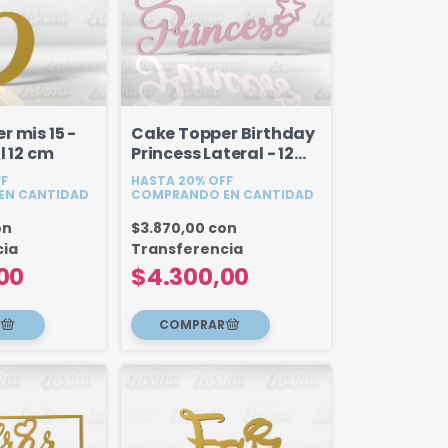
 mis 15 -
Cake Topper Birthday
l 12 cm
Princess Lateral - 12
Cm
FF
HASTA 20% OFF
EN CANTIDAD
COMPRANDO EN CANTIDAD
on
$3.870,00
con
cia
Transferencia
00
$4.300,00