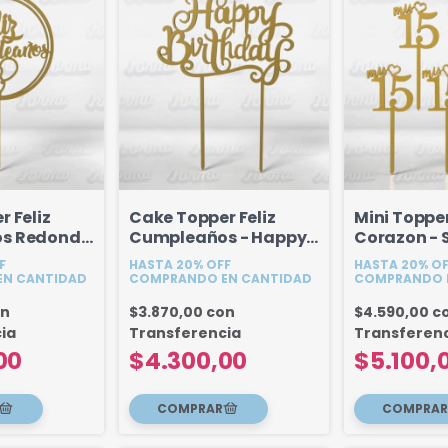
 Feliz
Cake Topper Feliz
Mini Topper
s Redondo
Cumpleaños - Happy
Corazon - S
cm
Birthday - 18 cm -
F
HASTA 20% OFF
HASTA 20% O
Modelo 2
N CANTIDAD
COMPRANDO EN CANTIDAD
COMPRANDO 
on
$3.870,00
con
$4.590,00
c
ia
Transferencia
Transferen
00
$4.300,00
$5.100,