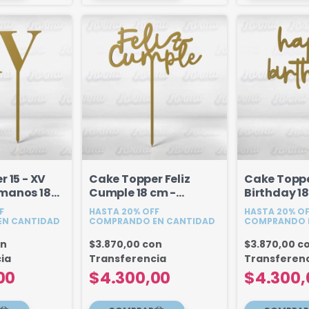
 15 - XV
Cake Topper Feliz
Cake Topp
manos 18
Cumple 18 cm -
Birthday 18
Modelo 4
Modelo 5
F
HASTA 20% OFF
HASTA 20% O
N CANTIDAD
COMPRANDO EN CANTIDAD
COMPRANDO 
on
$3.870,00
con
$3.870,00
c
ia
Transferencia
Transferen
00
$4.300,00
$4.300,