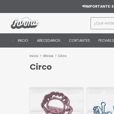
📢IMPORTANTE: E
INICIO
ABECEDARIOS
CORTANTES
FECHAS E
Inicio
>
Oficios
>
Circo
Circo