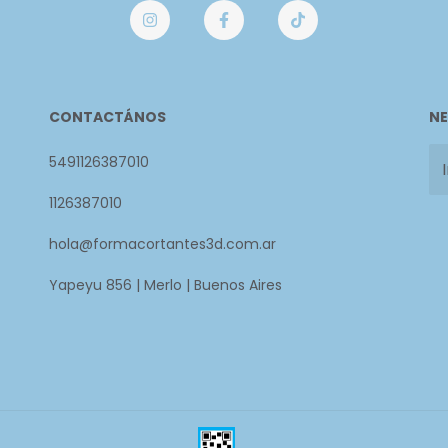
CONTACTÁNOS
NE
5491126387010
1126387010
hola@formacortantes3d.com.ar
Yapeyu 856 | Merlo | Buenos Aires