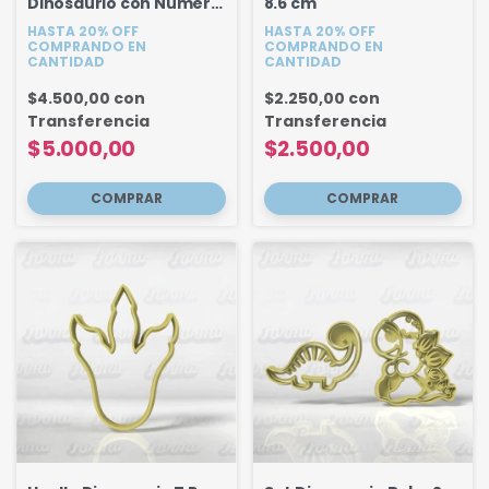
Dinosaurio con Numero
8.6 cm
y Nombre 18 cm
HASTA 20% OFF
HASTA 20% OFF
COMPRANDO EN
COMPRANDO EN
CANTIDAD
CANTIDAD
$4.500,00
con
$2.250,00
con
Transferencia
Transferencia
$5.000,00
$2.500,00