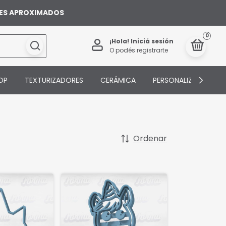
ILES APROXIMADOS
0
¡Hola!
Iniciá sesión
O podés registrarte
OP
TEXTURIZADORES
CERÁMICA
PERSONALIZADOS
Ordenar