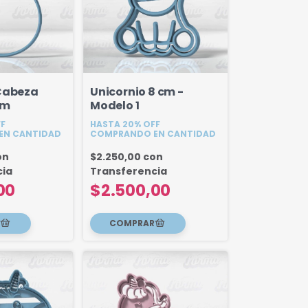
Cabeza
Unicornio 8 cm -
cm
Modelo 1
FF
HASTA 20% OFF
EN CANTIDAD
COMPRANDO EN CANTIDAD
on
$2.250,00
con
cia
Transferencia
00
$2.500,00