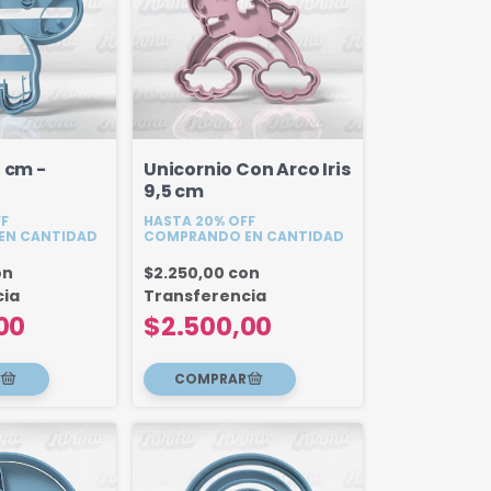
 cm -
Unicornio Con Arco Iris
9,5 cm
FF
HASTA 20% OFF
EN CANTIDAD
COMPRANDO EN CANTIDAD
on
$2.250,00
con
cia
Transferencia
00
$2.500,00