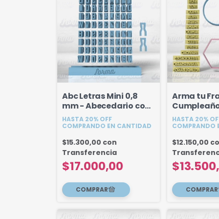
Abc Letras Mini 0,8
Arma tu Fra
mm - Abecedario con
Cumpleaños
Agarre
Mama, Papa
HASTA 20% OFF
HASTA 20% OF
COMPRANDO EN CANTIDAD
COMPRANDO E
$15.300,00
con
$12.150,00
c
Transferencia
Transferenc
$17.000,00
$13.500