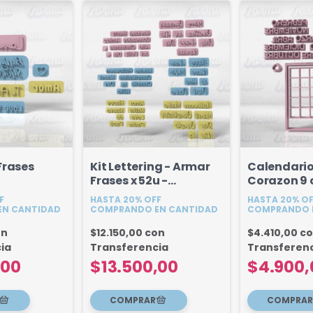
Frases
Kit Lettering - Armar
Calendario
Frases x 52u -
Corazon 9
Cerámica
F
HASTA 20% OFF
HASTA 20% O
N CANTIDAD
COMPRANDO EN CANTIDAD
COMPRANDO 
on
$12.150,00
con
$4.410,00
c
ia
Transferencia
Transferen
,00
$13.500,00
$4.900,