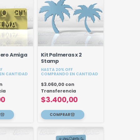
uiero Amiga
Kit Palmeras x 2
Stamp
FF
HASTA 20% OFF
EN CANTIDAD
COMPRANDO EN CANTIDAD
n
$3.060,00
con
cia
Transferencia
00
$3.400,00