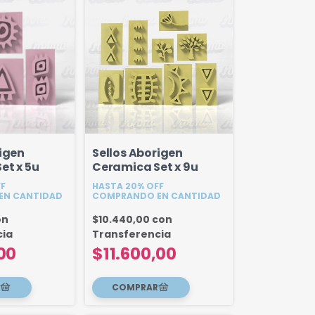
rigen
Sellos Aborigen
et x 5u
Ceramica Set x 9u
FF
HASTA 20% OFF
EN CANTIDAD
COMPRANDO EN CANTIDAD
on
$10.440,00
con
cia
Transferencia
00
$11.600,00