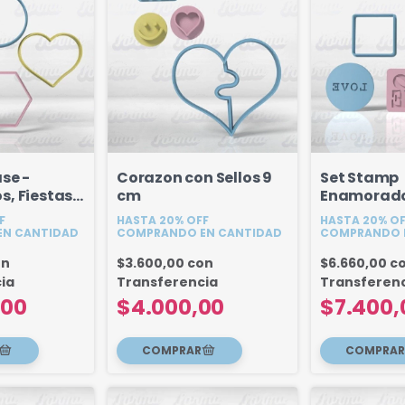
se -
Corazon con Sellos 9
Set Stamp
, Fiestas,
cm
Enamorados
, Etc
Embosser
F
HASTA 20% OFF
HASTA 20% O
N CANTIDAD
COMPRANDO EN CANTIDAD
COMPRANDO 
on
$3.600,00
con
$6.660,00
c
ia
Transferencia
Transferen
,00
$4.000,00
$7.400,