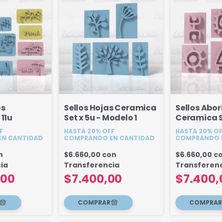
os
Sellos Hojas Ceramica
Sellos Abo
 11u
Set x 5u - Modelo 1
Ceramica S
F
HASTA 20% OFF
HASTA 20% O
N CANTIDAD
COMPRANDO EN CANTIDAD
COMPRANDO 
n
$6.660,00
con
$6.660,00
c
ia
Transferencia
Transferen
,00
$7.400,00
$7.400,