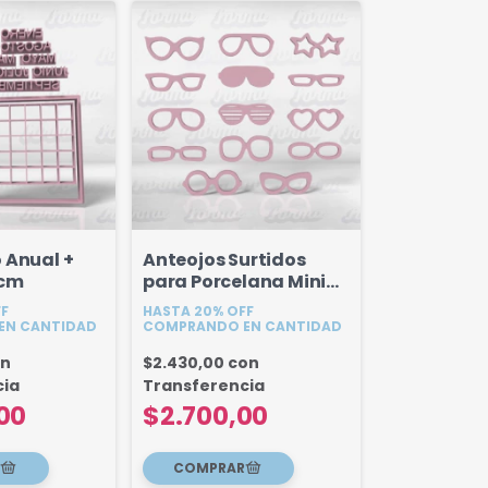
 Anual +
Anteojos Surtidos
 cm
para Porcelana Mini
Set x 14u
FF
HASTA 20% OFF
EN CANTIDAD
COMPRANDO EN CANTIDAD
on
$2.430,00
con
cia
Transferencia
00
$2.700,00