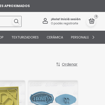
ILES APROXIMADOS
0
¡Hola!
Iniciá sesión
O podés registrarte
OP
TEXTURIZADORES
CERÁMICA
PERSONALIZADOS
Ordenar