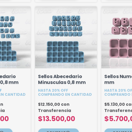
cedario
Sellos Abecedario
Sellos Num
 0,8 mm
Minusculas 0,8 mm
mm
F
HASTA 20% OFF
HASTA 20% O
N CANTIDAD
COMPRANDO EN CANTIDAD
COMPRANDO 
on
$12.150,00
con
$5.130,00
co
ia
Transferencia
Transferen
,00
$13.500,00
$5.700,