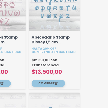
os Stamp
Abecedario Stamp
 cm
Disney 1,5 cm
s
Mayusculas
FF
HASTA 20% OFF
(Tipografia 2)
EN CANTIDAD
COMPRANDO EN CANTIDAD
on
$12.150,00
con
cia
Transferencia
,00
$13.500,00