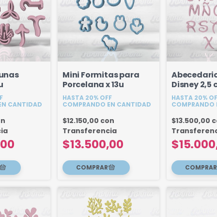
Runas
Mini Formitas para
Abecedari
u
Porcelana x 13u
Disney 2,5
Mayuscula
F
HASTA 20% OFF
HASTA 20% O
N CANTIDAD
COMPRANDO EN CANTIDAD
COMPRANDO 
on
$12.150,00
con
$13.500,00
c
ia
Transferencia
Transferen
,00
$13.500,00
$15.000