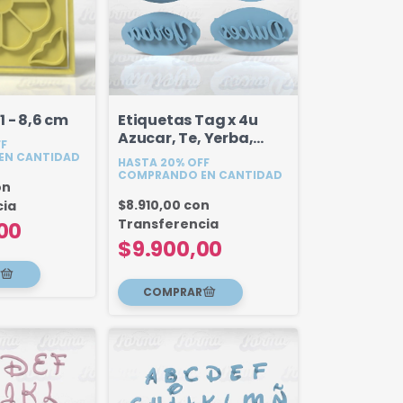
 - 8,6 cm
Etiquetas Tag x 4u
Azucar, Te, Yerba,
FF
Dulces 6 cm
EN CANTIDAD
HASTA 20% OFF
COMPRANDO EN CANTIDAD
on
$8.910,00
con
cia
Transferencia
00
$9.900,00