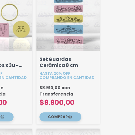
Set Guardas
 x 3u -
Cerámica 8 cm
FF
HASTA 20% OFF
EN CANTIDAD
COMPRANDO EN CANTIDAD
on
$8.910,00
con
cia
Transferencia
00
$9.900,00