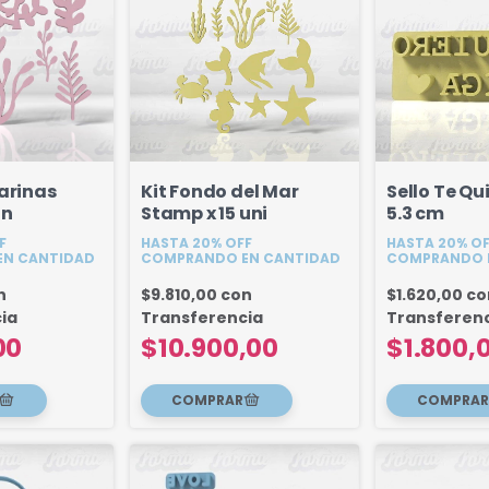
arinas
Kit Fondo del Mar
Sello Te Q
Un
Stamp x 15 uni
5.3 cm
F
HASTA 20% OFF
HASTA 20% O
N CANTIDAD
COMPRANDO EN CANTIDAD
COMPRANDO 
n
$9.810,00
con
$1.620,00
co
ia
Transferencia
Transferen
00
$10.900,00
$1.800,