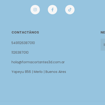
CONTACTÁNOS
NE
5491126387010
1126387010
hola@formacortantes3d.com.ar
Yapeyu 856 | Merlo | Buenos Aires