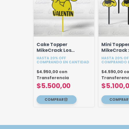
Cake Topper
Mini Toppe
MikeCrack Los
MikeCrack x
Compas 18 cm
HASTA 20% OFF
HASTA 20% OF
Personalizado
COMPRANDO EN CANTIDAD
COMPRANDO E
$4.950,00
con
$4.590,00
c
Transferencia
Transferenc
$5.500,00
$5.100,