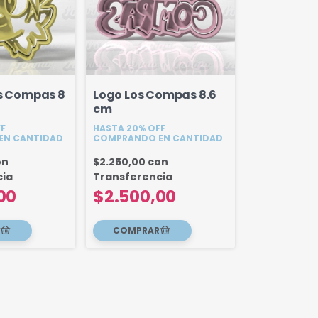
os Compas 8
Logo Los Compas 8.6
cm
FF
HASTA 20% OFF
EN CANTIDAD
COMPRANDO EN CANTIDAD
on
$2.250,00
con
cia
Transferencia
00
$2.500,00