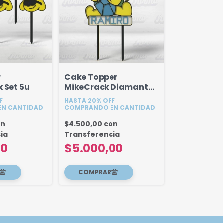
r
Cake Topper
 Set 5u
MikeCrack Diamante
18 cm
F
HASTA 20% OFF
N CANTIDAD
COMPRANDO EN CANTIDAD
on
$4.500,00
con
ia
Transferencia
00
$5.000,00