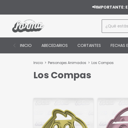
📢IMPORTANTE: E
INICIO
ABECEDARIOS
CORTANTES
FECHAS E
Inicio
>
Personajes Animados
>
Los Compas
Los Compas