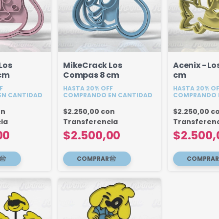
Los
MikeCrack Los
Acenix - L
 cm
Compas 8 cm
cm
F
HASTA 20% OFF
HASTA 20% O
N CANTIDAD
COMPRANDO EN CANTIDAD
COMPRANDO 
on
$2.250,00
con
$2.250,00
c
ia
Transferencia
Transferen
00
$2.500,00
$2.500,