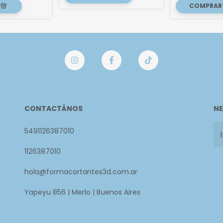
CONTACTÁNOS
NE
5491126387010
1126387010
hola@formacortantes3d.com.ar
Yapeyu 856 | Merlo | Buenos Aires