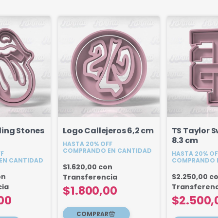
ling Stones
Logo Callejeros 6,2 cm
TS Taylor S
8.3 cm
HASTA 20% OFF
COMPRANDO EN CANTIDAD
FF
HASTA 20% OF
EN CANTIDAD
COMPRANDO 
$1.620,00
con
on
$2.250,00
c
Transferencia
cia
Transferenc
$1.800,00
00
$2.500,