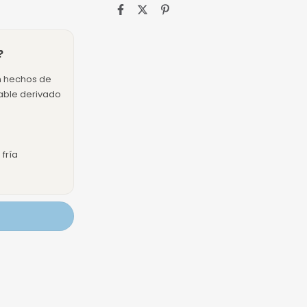
?
n hechos de
dable derivado
fría