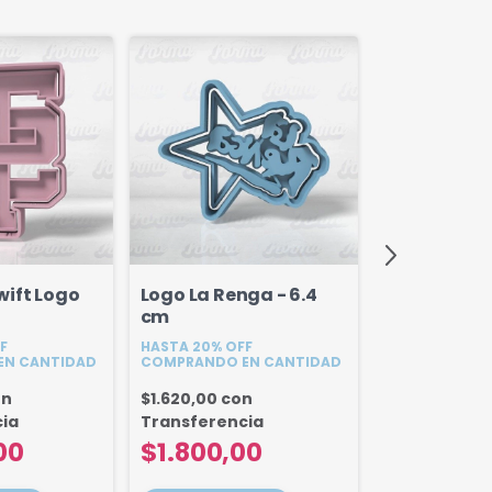
wift Logo
Logo La Renga - 6.4
Cake Toppe
cm
Modelo 3 - 
F
HASTA 20% OFF
HASTA 20% OF
EN CANTIDAD
COMPRANDO EN CANTIDAD
COMPRANDO E
on
$1.620,00
con
$4.320,00
c
ia
Transferencia
Transferenc
00
$1.800,00
$4.800,