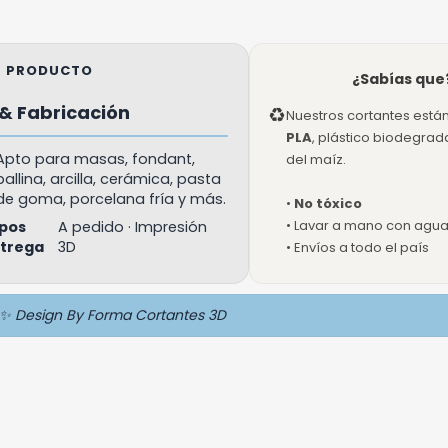
EL PRODUCTO
¿Sabías que
& Fabricación
♻
Nuestros cortantes está
PLA
, plástico biodegra
Apto para masas, fondant,
del maíz.
ballina, arcilla, cerámica, pasta
de goma, porcelana fría y más.
•
No tóxico
• Lavar a mano con agua 
pos
A pedido · Impresión
ntrega
3D
• Envíos a todo el país
✨ Design By Forma Cortantes 3D