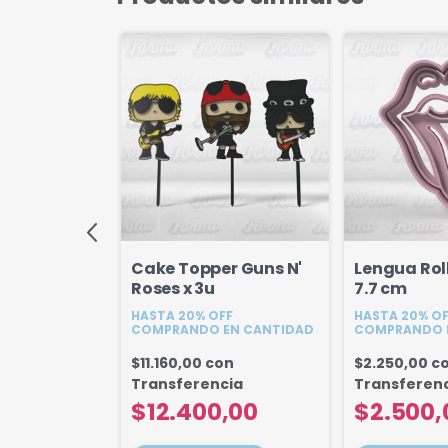
r Partitura
Cake Topper Guns N'
Lengua Rol
umero 18
Roses x 3u
7.7 cm
FF
HASTA 20% OFF
HASTA 20% O
EN CANTIDAD
COMPRANDO EN CANTIDAD
COMPRANDO 
on
$11.160,00
con
$2.250,00
c
cia
Transferencia
Transferen
00
$12.400,00
$2.500,