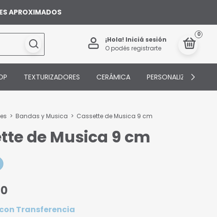
ILES APROXIMADOS
0
¡Hola!
Iniciá sesión
O podés registrarte
OP
TEXTURIZADORES
CERÁMICA
PERSONALIZADOS
tes
>
Bandas y Musica
>
Cassette de Musica 9 cm
tte de Musica 9 cm
00
con
Transferencia