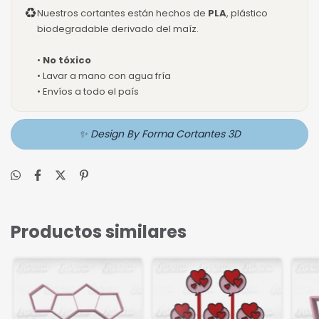
♻
Nuestros cortantes están hechos de
PLA
, plástico
biodegradable derivado del maíz.
•
No tóxico
• Lavar a mano con agua fría
• Envíos a todo el país
✨ Design By Forma Cortantes 3D
Productos similares