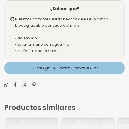
¿Sabías que?
♻
Nuestros cortantes están hechos de
PLA
, plástico
biodegradable derivado del maíz.
•
No tóxico
• Lavar a mano con agua fría
• Envíos a todo el país
✨ Design By Forma Cortantes 3D
Productos similares