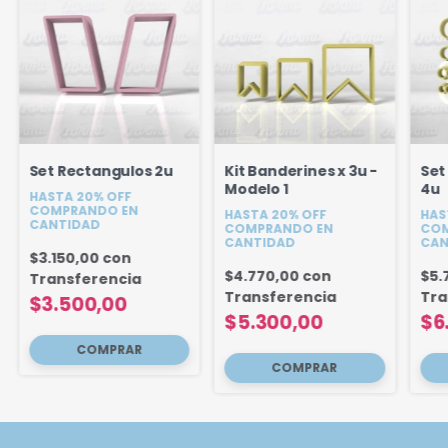
Set Rectangulos 2u
Kit Banderines x 3u -
Set
Modelo 1
4u
HASTA 20% OFF
COMPRANDO EN
HASTA 20% OFF
HAS
CANTIDAD
COMPRANDO EN
COM
CANTIDAD
CAN
$3.150,00
con
$4.770,00
con
$5.
Transferencia
Transferencia
Tra
$3.500,00
$5.300,00
$6