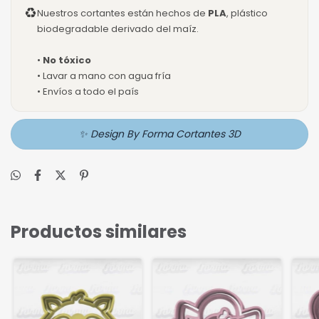
♻
Nuestros cortantes están hechos de
PLA
, plástico
biodegradable derivado del maíz.
•
No tóxico
• Lavar a mano con agua fría
• Envíos a todo el país
✨ Design By Forma Cortantes 3D
Productos similares