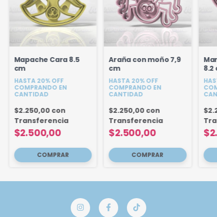
Mapache Cara 8.5
Araña con moño 7,9
Mar
cm
cm
8.2
HASTA 20% OFF
HASTA 20% OFF
HAS
COMPRANDO EN
COMPRANDO EN
COM
CANTIDAD
CANTIDAD
CAN
$2.250,00
con
$2.250,00
con
$2.
Transferencia
Transferencia
Tra
$2.500,00
$2.500,00
$2