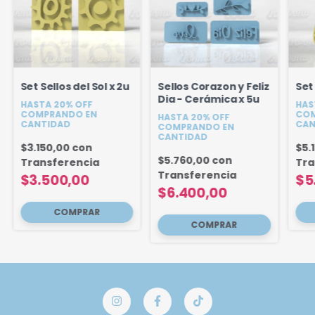
Set Sellos del Sol x 2u
Sellos Corazon y Feliz
Set
Dia - Cerámica x 5u
HASTA 20% OFF
HAS
COMPRANDO EN
COM
HASTA 20% OFF
CANTIDAD
CAN
COMPRANDO EN
CANTIDAD
$3.150,00
con
$5.
$5.760,00
con
Transferencia
Tra
Transferencia
$3.500,00
$5
$6.400,00