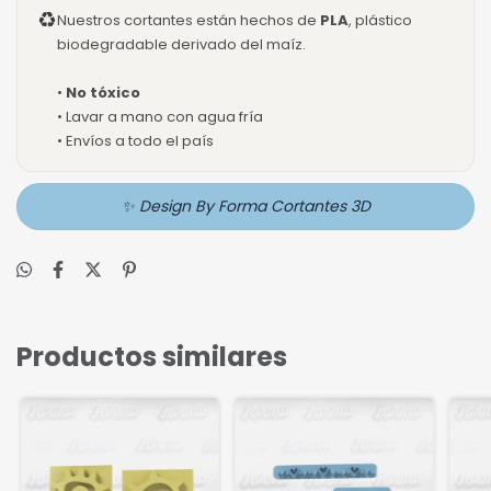
♻
Nuestros cortantes están hechos de
PLA
, plástico
biodegradable derivado del maíz.
•
No tóxico
• Lavar a mano con agua fría
• Envíos a todo el país
✨ Design By Forma Cortantes 3D
Productos similares