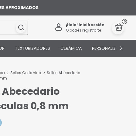
ILES APROXIMADOS
0
¡Hola!
Iniciá sesión
O podés registrarte
OP
TEXTURIZADORES
CERÁMICA
PERSONALIZADOS
ica
>
Sellos Cerámica
>
Sellos Abecedario
8 mm
s Abecedario
culas 0,8 mm