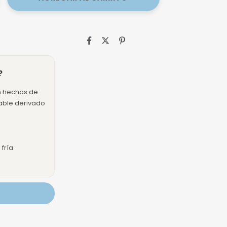
?
n hechos de
dable derivado
fría