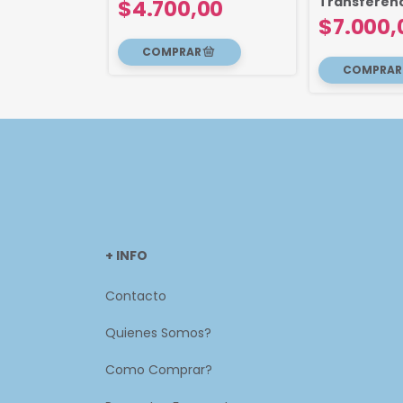
Transferen
00
$4.700,00
$7.000,
+ INFO
Contacto
Quienes Somos?
Como Comprar?