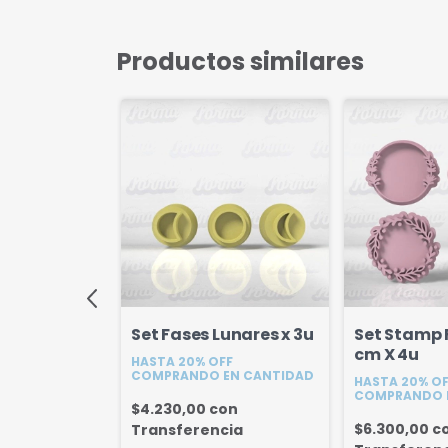
Productos similares
de Mate x 2u
Set Fases Lunares x 3u
Set Stamp F
cm X 4u
FF
HASTA 20% OFF
EN CANTIDAD
COMPRANDO EN CANTIDAD
HASTA 20% O
COMPRANDO 
on
$4.230,00
con
$6.300,00
c
cia
Transferencia