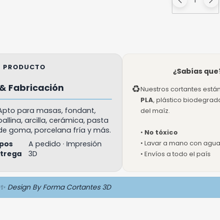
EL PRODUCTO
¿Sabías que
& Fabricación
♻
Nuestros cortantes está
PLA
, plástico biodegra
Apto para masas, fondant,
del maíz.
ballina, arcilla, cerámica, pasta
de goma, porcelana fría y más.
•
No tóxico
• Lavar a mano con agua 
pos
A pedido · Impresión
ntrega
3D
• Envíos a todo el país
✨ Design By Forma Cortantes 3D