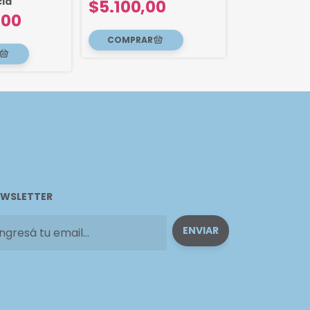
ia
$5.100,00
Transferenc
,00
$11.600,
WSLETTER