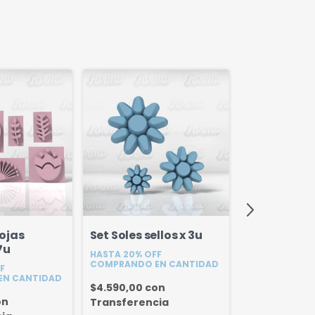
Hojas
Set Soles sellos x 3u
Set Sellos 
7u
HASTA 20% OFF
x 6u
COMPRANDO EN CANTIDAD
F
HASTA 20% OF
EN CANTIDAD
COMPRANDO E
$4.590,00
con
on
Transferencia
$10.440,00
c