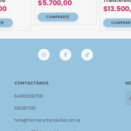
cia
Transferenc
$5.700,00
00
$13.500
CONTACTÁNOS
NE
5491126387010
1126387010
hola@formacortantes3d.com.ar