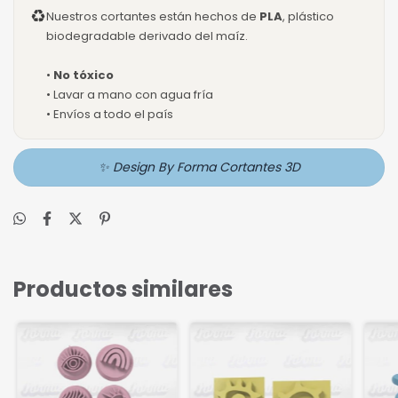
♻
Nuestros cortantes están hechos de
PLA
, plástico
biodegradable derivado del maíz.
•
No tóxico
• Lavar a mano con agua fría
• Envíos a todo el país
✨ Design By Forma Cortantes 3D
Productos similares