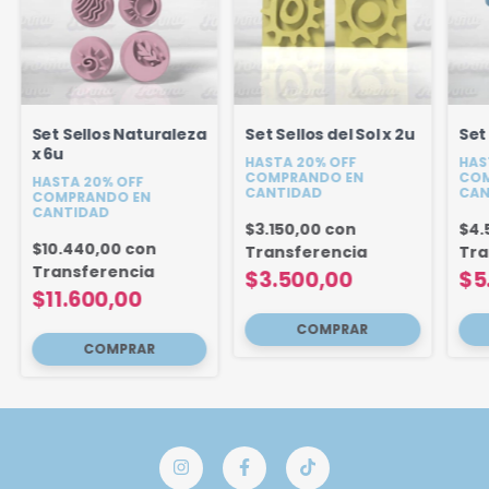
Set Sellos Naturaleza
Set Sellos del Sol x 2u
Set 
x 6u
HASTA 20% OFF
HAS
COMPRANDO EN
COM
HASTA 20% OFF
CANTIDAD
CAN
COMPRANDO EN
CANTIDAD
$3.150,00
con
$4.
$10.440,00
con
Transferencia
Tra
Transferencia
$3.500,00
$5
$11.600,00