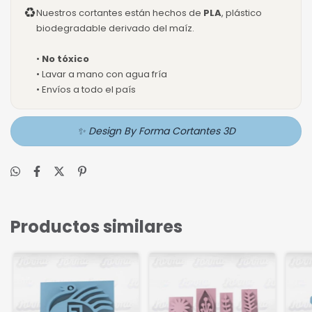
♻
Nuestros cortantes están hechos de
PLA
, plástico
biodegradable derivado del maíz.
•
No tóxico
• Lavar a mano con agua fría
• Envíos a todo el país
✨ Design By Forma Cortantes 3D
Productos similares