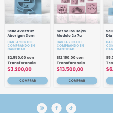
Sello Avestruz
Set Sellos Hojas
Sel
Aborigen 3 cm
Modelo 2 x 7u
Dia
HASTA 20% OFF
HASTA 20% OFF
HAS
COMPRANDO EN
COMPRANDO EN
COM
CANTIDAD
CANTIDAD
CAN
$2.880,00
con
$12.150,00
con
$5.
Transferencia
Transferencia
Tra
$3.200,00
$13.500,00
$6