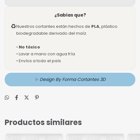
¿Sabías que?
♻
Nuestros cortantes están hechos de
PLA
, plástico
biodegradable derivado del maíz.
•
No tóxico
• Lavar a mano con agua fría
• Envíos a todo el país
✨ Design By Forma Cortantes 3D
Productos similares