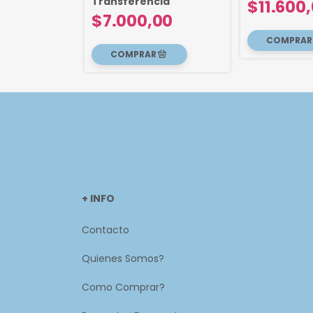
cia
Transferencia
$11.600
,00
$7.000,00
+ INFO
Contacto
Quienes Somos?
Como Comprar?