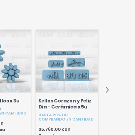
llos x 3u
Sellos Corazon y Feliz
Set Sellos de
Dia - Cerámica x 5u
F
HASTA 20% OF
EN CANTIDAD
HASTA 20% OFF
COMPRANDO E
COMPRANDO EN CANTIDAD
on
$3.150,00
co
$5.760,00
con
ia
Transferenc