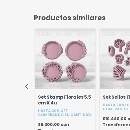
Productos similares
 Naturaleza
Set Stamp Florales 5.5
Set Sellos F
cm X 4u
HASTA 20% O
COMPRANDO 
FF
HASTA 20% OFF
EN CANTIDAD
COMPRANDO EN CANTIDAD
$10.440,00
con
$6.300,00
con
Transferen