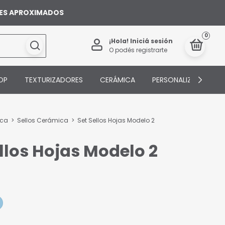
ILES APROXIMADOS
0
¡Hola!
Iniciá sesión
O podés registrarte
OP
TEXTURIZADORES
CERÁMICA
PERSONALIZADOS
ica
>
Sellos Cerámica
>
Set Sellos Hojas Modelo 2
ellos Hojas Modelo 2