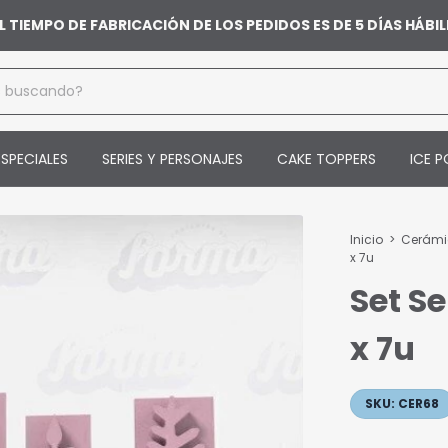
L TIEMPO DE FABRICACIÓN DE LOS PEDIDOS ES DE 5 DÍAS HÁB
SPECIALES
SERIES Y PERSONAJES
CAKE TOPPERS
ICE P
Inicio
>
Cerám
x 7u
Set S
x 7u
SKU:
CER68