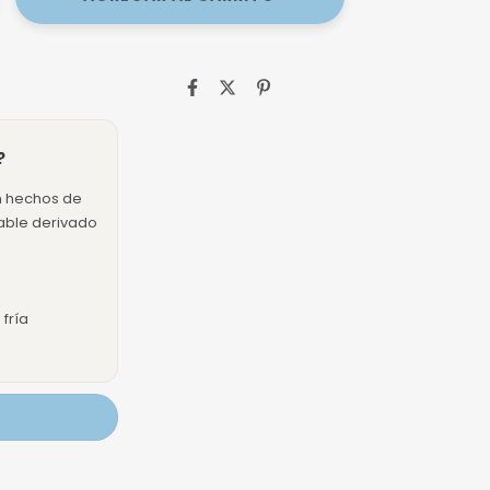
?
n hechos de
dable derivado
fría