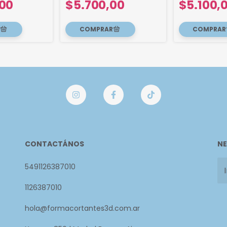
,00
$5.700,00
$5.100,
CONTACTÁNOS
NE
5491126387010
1126387010
hola@formacortantes3d.com.ar