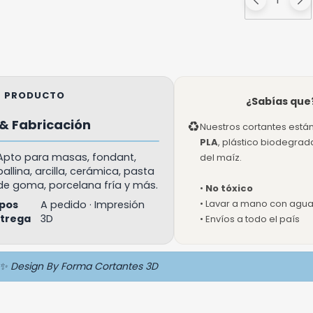
EL PRODUCTO
¿Sabías que
& Fabricación
♻
Nuestros cortantes está
PLA
, plástico biodegra
Apto para masas, fondant,
del maíz.
ballina, arcilla, cerámica, pasta
de goma, porcelana fría y más.
•
No tóxico
• Lavar a mano con agua 
pos
A pedido · Impresión
ntrega
3D
• Envíos a todo el país
✨ Design By Forma Cortantes 3D