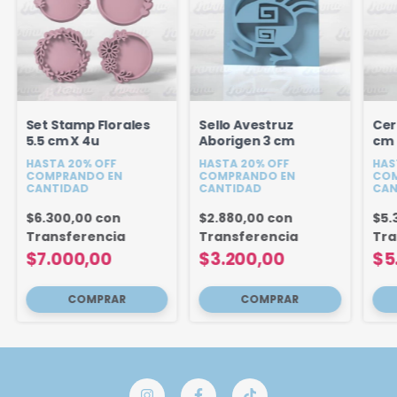
Set Stamp Florales
Sello Avestruz
Cer
5.5 cm X 4u
Aborigen 3 cm
cm
HASTA 20% OFF
HASTA 20% OFF
HAS
COMPRANDO EN
COMPRANDO EN
COM
CANTIDAD
CANTIDAD
CAN
$6.300,00
con
$2.880,00
con
$5.
Transferencia
Transferencia
Tra
$7.000,00
$3.200,00
$5