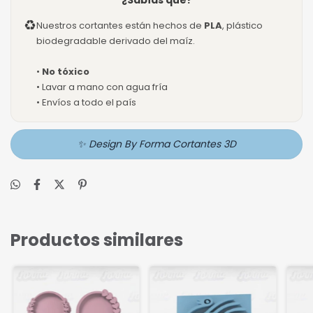
¿Sabías que?
♻
Nuestros cortantes están hechos de
PLA
, plástico
biodegradable derivado del maíz.
•
No tóxico
• Lavar a mano con agua fría
• Envíos a todo el país
✨ Design By Forma Cortantes 3D
Productos similares