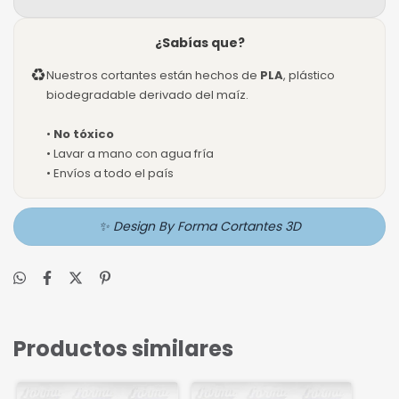
¿Sabías que?
♻
Nuestros cortantes están hechos de
PLA
, plástico
biodegradable derivado del maíz.
•
No tóxico
• Lavar a mano con agua fría
• Envíos a todo el país
✨ Design By Forma Cortantes 3D
Productos similares