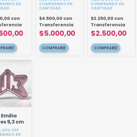
nombre 18 cm
RANDO EN
COMPRANDO EN
COMPRANDO EN
IDAD
CANTIDAD
CANTIDAD
50,00
con
$4.500,00
con
$2.250,00
con
sferencia
Transferencia
Transferencia
500,00
$5.000,00
$2.500,00
 Emilia
es 9,3 cm
 20% OFF
RANDO EN