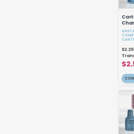
Cart
Chan
HASTA
COMP
CANT
$2.2
Tran
$2.