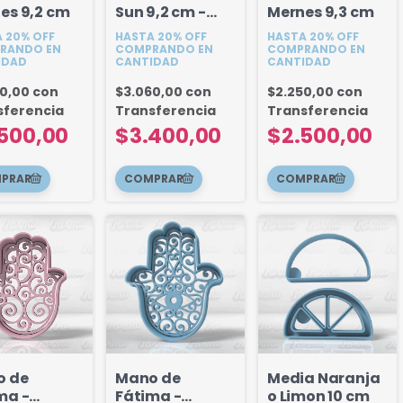
es 9,2 cm
Sun 9,2 cm -
Mernes 9,3 cm
The Beatles
 20% OFF
HASTA 20% OFF
HASTA 20% OFF
RANDO EN
COMPRANDO EN
COMPRANDO EN
IDAD
CANTIDAD
CANTIDAD
50,00
con
$3.060,00
con
$2.250,00
con
sferencia
Transferencia
Transferencia
500,00
$3.400,00
$2.500,00
o de
Mano de
Media Naranja
ma -
Fátima -
o Limon 10 cm