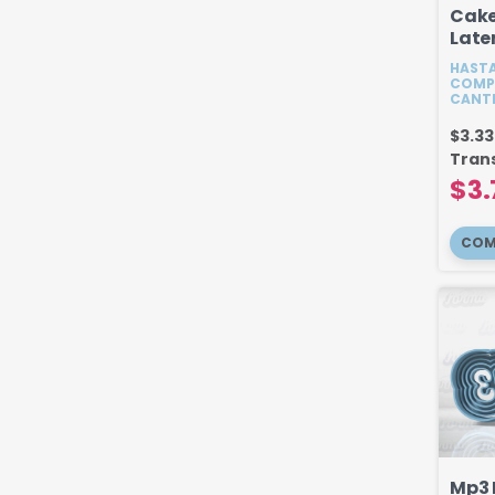
Cake
Late
cm
HASTA
COMP
CANT
$3.3
Tran
$3.
Mp3 