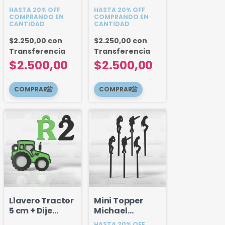
HASTA 20% OFF
HASTA 20% OFF
COMPRANDO EN
COMPRANDO EN
CANTIDAD
CANTIDAD
$2.250,00
con
$2.250,00
con
Transferencia
Transferencia
$2.500,00
$2.500,00
Llavero Tractor
Mini Topper
5 cm + Dije
Michael
Numero
Jackson x 6u
HASTA 20% OFF