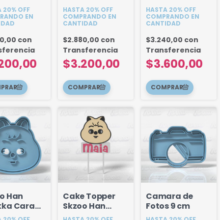
ala 10,5
Mándala 11,6
 20% OFF
HASTA 20% OFF
HASTA 20% OFF
tencil
cm Stencil
RANDO EN
COMPRANDO EN
COMPRANDO EN
IDAD
CANTIDAD
CANTIDAD
no -
interno -
lo 3
Modelo 2
80,00
con
$2.880,00
con
$3.240,00
con
ámica
Cerámica
sferencia
Transferencia
Transferencia
200,00
$3.200,00
$3.600,00
o Han
Cake Topper
Camara de
ka Cara
Skzoo Han
Fotos 9 cm
cm
Quokka +
 20% OFF
HASTA 20% OFF
HASTA 20% OFF