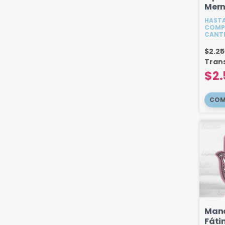
Mern
HASTA
COMP
CANT
$2.2
Tran
$2.
Man
Fáti