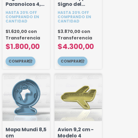
Paranoicos 4,5
Signo del
cm - Modelo 2
Zodiaco
HASTA 20% OFF
HASTA 20% OFF
Simbolos 18 cm
COMPRANDO EN
COMPRANDO EN
CANTIDAD
CANTIDAD
- Elegir modelo
$1.620,00
con
$3.870,00
con
Transferencia
Transferencia
$1.800,00
$4.300,00
Mapa Mundi 8,5
Avion 9,2 cm -
cm
Modelo 4