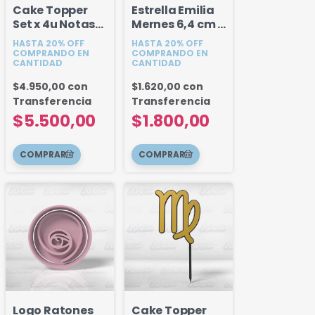
Cake Topper
Estrella Emilia
Set x 4u Notas
Mernes 6,4 cm -
Musicales y
Modelo 2
HASTA 20% OFF
HASTA 20% OFF
Partitura
COMPRANDO EN
COMPRANDO EN
CANTIDAD
CANTIDAD
$4.950,00
con
$1.620,00
con
Transferencia
Transferencia
$5.500,00
$1.800,00
Logo Ratones
Cake Topper