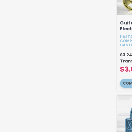
Guit
Elec
Hero
HASTA
COMP
CANT
$3.2
Tran
$3.