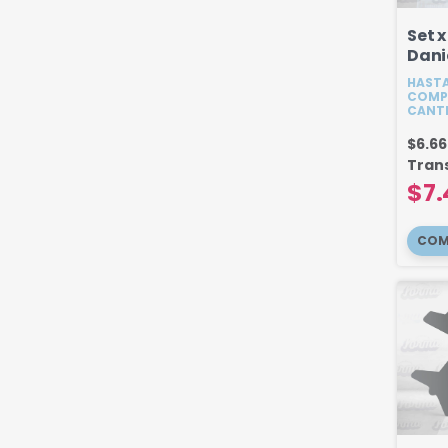
Set x
Dani
HASTA
COMP
CANT
$6.6
Tran
$7.