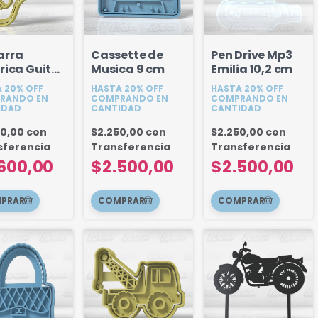
arra
Cassette de
Pen Drive Mp3
trica Guitar
Musica 9 cm
Emilia 10,2 cm
 10 cm
 20% OFF
HASTA 20% OFF
HASTA 20% OFF
RANDO EN
COMPRANDO EN
COMPRANDO EN
IDAD
CANTIDAD
CANTIDAD
40,00
con
$2.250,00
con
$2.250,00
con
sferencia
Transferencia
Transferencia
600,00
$2.500,00
$2.500,00