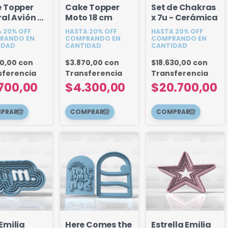
 Topper
Cake Topper
Set de Chakras
ral Avión 6
Moto 18 cm
x 7u - Cerámica
 20% OFF
HASTA 20% OFF
HASTA 20% OFF
RANDO EN
COMPRANDO EN
COMPRANDO EN
IDAD
CANTIDAD
CANTIDAD
30,00
con
$3.870,00
con
$18.630,00
con
sferencia
Transferencia
Transferencia
700,00
$4.300,00
$20.700,00
Emilia
Here Comes the
Estrella Emilia