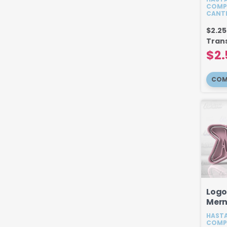
COMP
CANT
$2.2
Tran
$2.
Logo
Mern
HASTA
COMP