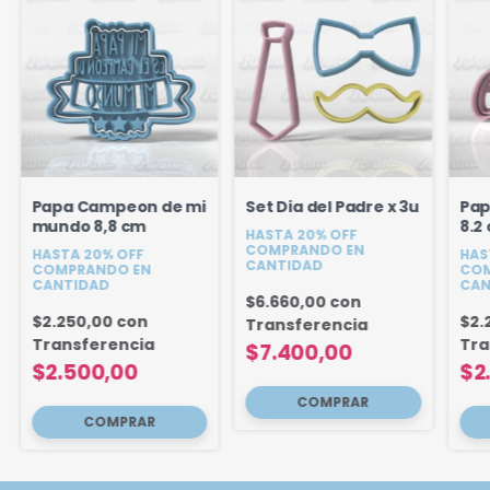
Papa Campeon de mi
Set Dia del Padre x 3u
Pap
mundo 8,8 cm
8.2
HASTA 20% OFF
COMPRANDO EN
HASTA 20% OFF
HAS
CANTIDAD
COMPRANDO EN
COM
CANTIDAD
CAN
$6.660,00
con
$2.250,00
con
$2.
Transferencia
Transferencia
Tra
$7.400,00
$2.500,00
$2