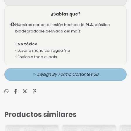
¿Sabías que?
♻
Nuestros cortantes están hechos de
PLA
, plástico
biodegradable derivado del maíz.
•
No tóxico
• Lavar a mano con agua fría
• Envíos a todo el país
✨ Design By Forma Cortantes 3D
Productos similares