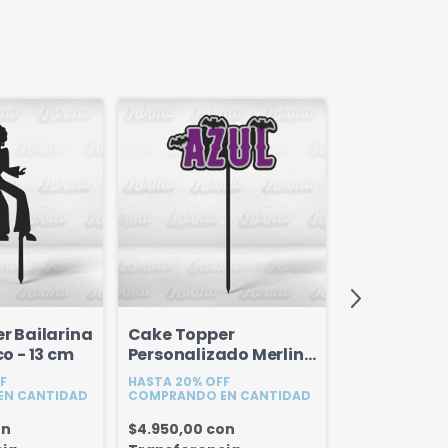
r Bailarina
Cake Topper
Cake Topper
o - 13 cm
Personalizado Merlina
Papi Corba
- 18 cm
F
HASTA 20% OFF
HASTA 20% OF
EN CANTIDAD
COMPRANDO EN CANTIDAD
COMPRANDO E
on
$4.950,00
con
$3.870,00
co