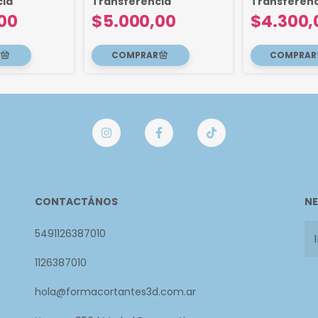
cia
Transferencia
Transferenc
00
$5.000,00
$4.300,
CONTACTÁNOS
NE
5491126387010
1126387010
hola@formacortantes3d.com.ar