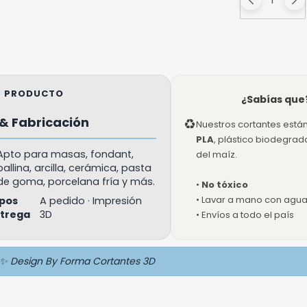
EL PRODUCTO
¿Sabías que
& Fabricación
♻
Nuestros cortantes está
PLA
, plástico biodegra
Apto para masas, fondant,
del maíz.
ballina, arcilla, cerámica, pasta
de goma, porcelana fría y más.
•
No tóxico
• Lavar a mano con agua 
pos
A pedido · Impresión
ntrega
3D
• Envíos a todo el país
✨ Design By Forma Cortantes 3D