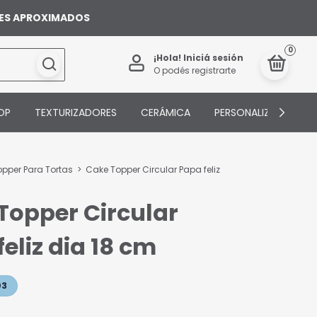
ILES APROXIMADOS
0
¡Hola!
Iniciá sesión
O podés registrarte
OP
TEXTURIZADORES
CERÁMICA
PERSONALIZADOS
pper Para Tortas
>
Cake Topper Circular Papa feliz
Topper Circular
eliz dia 18 cm
03