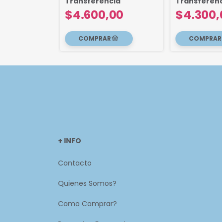
cia
Transferencia
Transferen
00
$4.600,00
$4.300,
+ INFO
Contacto
Quienes Somos?
Como Comprar?