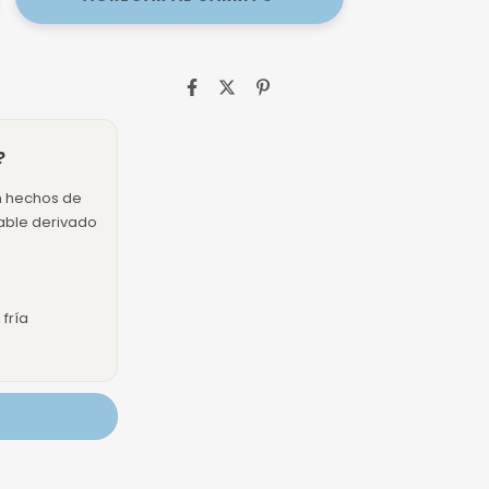
?
n hechos de
dable derivado
fría