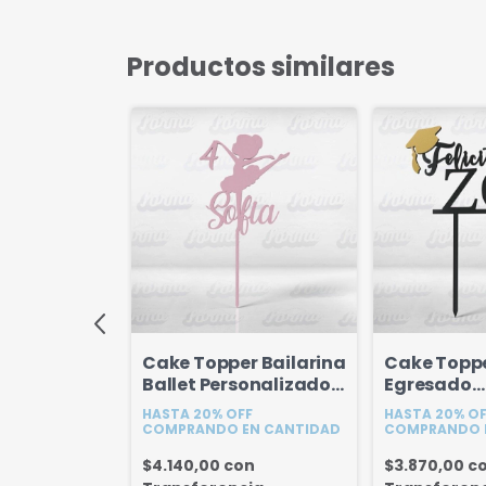
Productos similares
r Partitura
Cake Topper Bailarina
Cake Topp
umero 18
Ballet Personalizado
Egresado
Nombre y Numero
Felicitacio
FF
HASTA 20% OFF
HASTA 20% O
Nombre 18
EN CANTIDAD
COMPRANDO EN CANTIDAD
COMPRANDO 
on
$4.140,00
con
$3.870,00
c