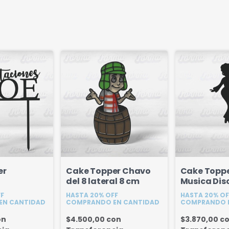
er
Cake Topper Chavo
Cake Toppe
del 8 lateral 8 cm
Musica Disc
nes +
FF
HASTA 20% OFF
HASTA 20% OF
 cm
EN CANTIDAD
COMPRANDO EN CANTIDAD
COMPRANDO 
on
$4.500,00
con
$3.870,00
c