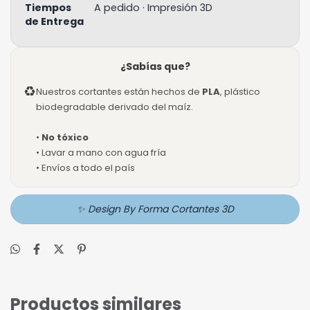
Tiempos
A pedido · Impresión 3D
de Entrega
¿Sabías que?
♻
Nuestros cortantes están hechos de
PLA
, plástico
biodegradable derivado del maíz.
•
No tóxico
• Lavar a mano con agua fría
• Envíos a todo el país
✨ Design By Forma Cortantes 3D
Productos similares