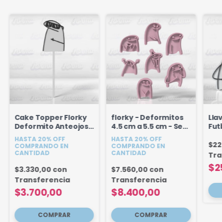
Cake Topper Florky
florky - Deformitos
Lla
Deformito Anteojos
4.5 cm a 5.5 cm - Set
Futb
18 cm
x 7u
uni
HASTA 20% OFF
HASTA 20% OFF
$22
COMPRANDO EN
COMPRANDO EN
CANTIDAD
CANTIDAD
Tra
$2
$3.330,00
con
$7.560,00
con
Transferencia
Transferencia
$3.700,00
$8.400,00