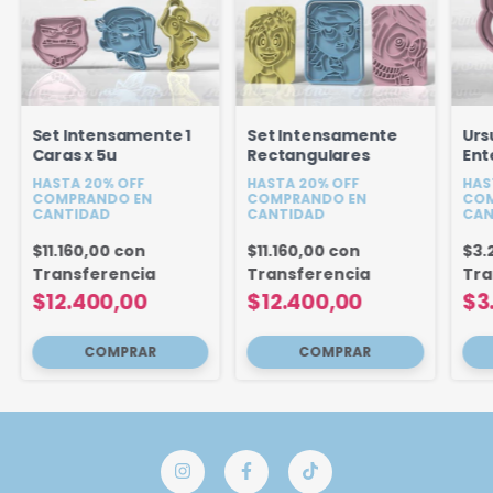
Set Intensamente 1
Set Intensamente
Urs
Caras x 5u
Rectangulares
Ent
Sir
HASTA 20% OFF
HASTA 20% OFF
HAS
COMPRANDO EN
COMPRANDO EN
COM
CANTIDAD
CANTIDAD
CAN
$11.160,00
con
$11.160,00
con
$3.
Transferencia
Transferencia
Tra
$12.400,00
$12.400,00
$3