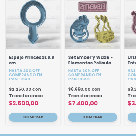
Espejo Princesas 8.8
Set Ember y Wade -
Urs
cm
Elementos Pelicula
Ent
9,5 cm 3u
Sir
HASTA 20% OFF
HASTA 20% OFF
HAS
COMPRANDO EN
COMPRANDO EN
COM
CANTIDAD
CANTIDAD
CAN
$2.250,00
con
$6.660,00
con
$3.
Transferencia
Transferencia
Tra
$2.500,00
$7.400,00
$3