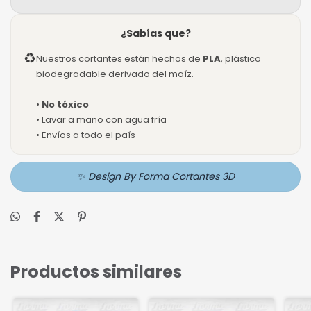
¿Sabías que?
♻
Nuestros cortantes están hechos de
PLA
, plástico
biodegradable derivado del maíz.
•
No tóxico
• Lavar a mano con agua fría
• Envíos a todo el país
✨ Design By Forma Cortantes 3D
Productos similares