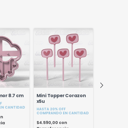
mor 8.7 cm
Mini Topper Corazon
Mini Topper
x5u
F
5u
EN CANTIDAD
HASTA 20% OFF
HASTA 20% OF
COMPRANDO EN CANTIDAD
COMPRANDO E
on
$4.590,00
con
ia
$4.590,00
c