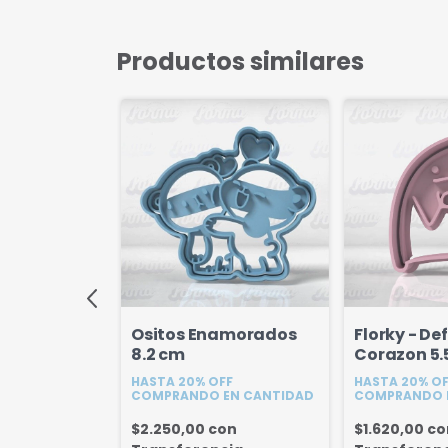
Productos similares
 Beso 8.7
Ositos Enamorados
Florky - De
8.2 cm
Corazon 5.
FF
HASTA 20% OFF
HASTA 20% O
EN CANTIDAD
COMPRANDO EN CANTIDAD
COMPRANDO 
on
$2.250,00
con
$1.620,00
co