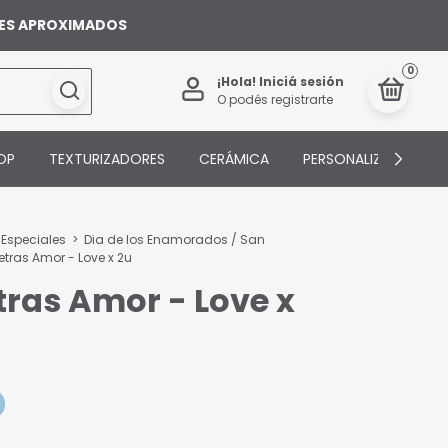
ILES APROXIMADOS
0
¡Hola!
Iniciá sesión
O podés registrarte
OP
TEXTURIZADORES
CERÁMICA
PERSONALIZADOS
 Especiales
>
Dia de los Enamorados / San
Letras Amor - Love x 2u
etras Amor - Love x