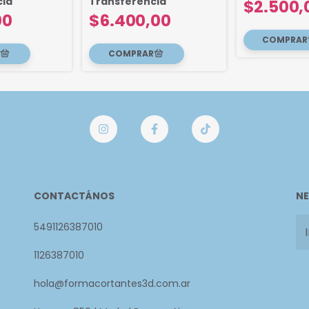
cia
Transferencia
$2.500,
00
$6.400,00
CONTACTÁNOS
NE
5491126387010
1126387010
hola@formacortantes3d.com.ar