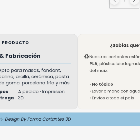
EL PRODUCTO
¿Sabías que
& Fabricación
♻
Nuestros cortantes está
PLA
, plástico biodegra
Apto para masas, fondant,
del maíz.
ballina, arcilla, cerámica, pasta
de goma, porcelana fría y más.
•
No tóxico
• Lavar a mano con agua 
pos
A pedido · Impresión
ntrega
3D
• Envíos a todo el país
✨ Design By Forma Cortantes 3D