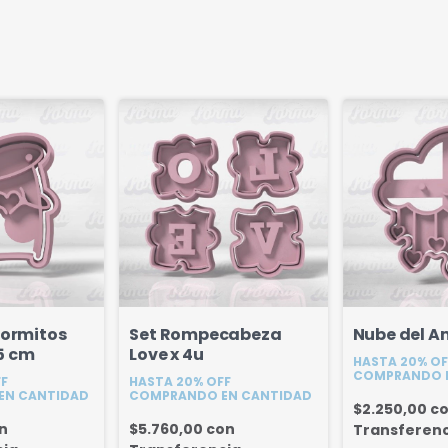
formitos
Set Rompecabeza
Nube del A
5 cm
Love x 4u
HASTA 20% OF
COMPRANDO 
FF
HASTA 20% OFF
EN CANTIDAD
COMPRANDO EN CANTIDAD
$2.250,00
c
n
$5.760,00
con
Transferenc