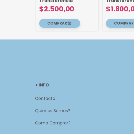
cia
Transferencia
Transferen
00
$2.500,00
$1.800,
+ INFO
Contacto
Quienes Somos?
Como Comprar?