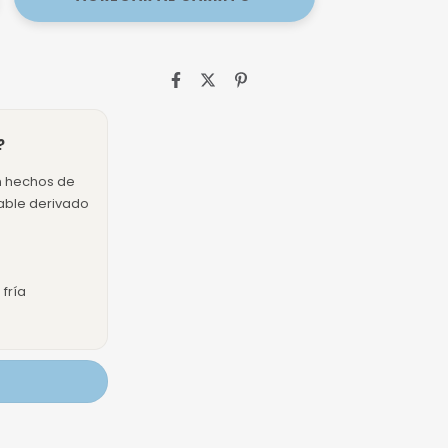
?
n hechos de
dable derivado
fría