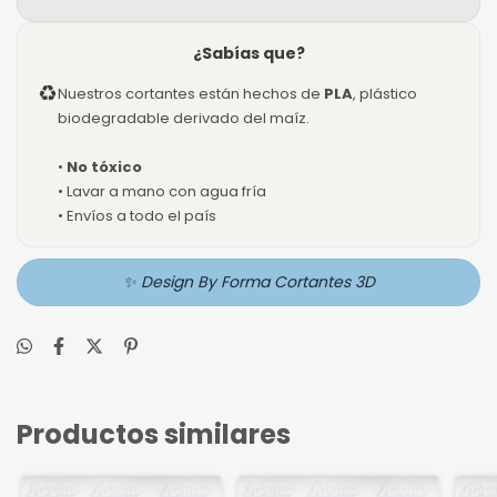
¿Sabías que?
♻
Nuestros cortantes están hechos de
PLA
, plástico
biodegradable derivado del maíz.
•
No tóxico
• Lavar a mano con agua fría
• Envíos a todo el país
✨ Design By Forma Cortantes 3D
Productos similares