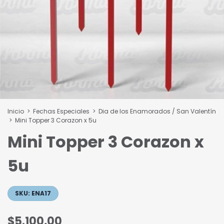
Inicio
>
Fechas Especiales
>
Dia de los Enamorados / San Valentín
>
Mini Topper 3 Corazon x 5u
Mini Topper 3 Corazon x
5u
SKU:
ENA17
$5.100,00