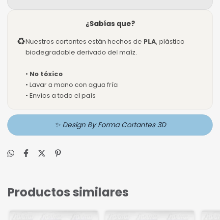
¿Sabías que?
♻
Nuestros cortantes están hechos de
PLA
, plástico
biodegradable derivado del maíz.
•
No tóxico
• Lavar a mano con agua fría
• Envíos a todo el país
✨ Design By Forma Cortantes 3D
Productos similares