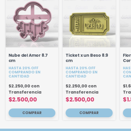
Nube del Amor 8.7
Ticket x un Beso 8.9
Flo
cm
cm
Cor
HASTA 20% OFF
HASTA 20% OFF
HAS
COMPRANDO EN
COMPRANDO EN
COM
CANTIDAD
CANTIDAD
CAN
$2.250,00
con
$2.250,00
con
$1.
Transferencia
Transferencia
Tra
$2.500,00
$2.500,00
$1