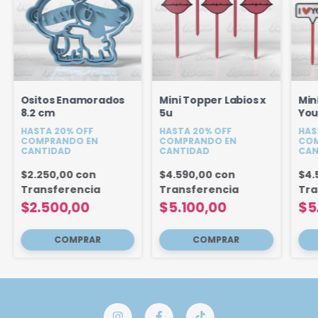
Ositos Enamorados
Mini Topper Labios x
Min
8.2 cm
5u
You
HASTA 20% OFF
HASTA 20% OFF
HAS
COMPRANDO EN
COMPRANDO EN
COM
CANTIDAD
CANTIDAD
CAN
$2.250,00
con
$4.590,00
con
$4.
Transferencia
Transferencia
Tra
$2.500,00
$5.100,00
$5