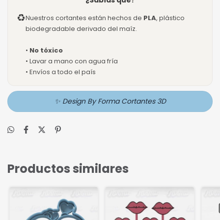
¿Sabías que?
♻
Nuestros cortantes están hechos de
PLA
, plástico
biodegradable derivado del maíz.
•
No tóxico
• Lavar a mano con agua fría
• Envíos a todo el país
✨ Design By Forma Cortantes 3D
Productos similares