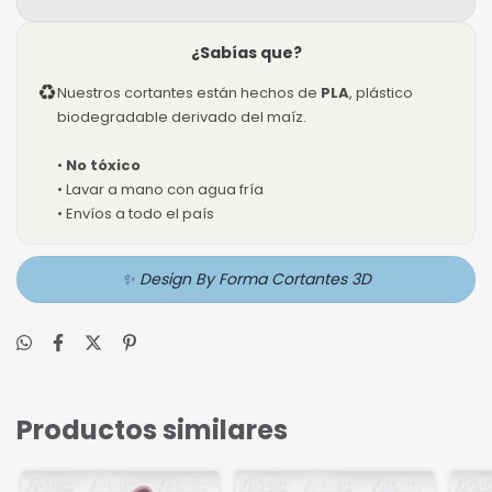
¿Sabías que?
♻
Nuestros cortantes están hechos de
PLA
, plástico
biodegradable derivado del maíz.
•
No tóxico
• Lavar a mano con agua fría
• Envíos a todo el país
✨ Design By Forma Cortantes 3D
Productos similares