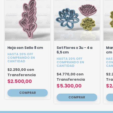
Hoja con Sello 8 cm
Set Flores x 3u - 4 a
Mar
6,5 cm
cm
HASTA 20% OFF
COMPRANDO EN
HASTA 20% OFF
HAS
CANTIDAD
COMPRANDO EN
COM
CANTIDAD
CAN
$2.250,00
con
$4.770,00
con
$2.
Transferencia
Transferencia
Tra
$2.500,00
$5.300,00
$2