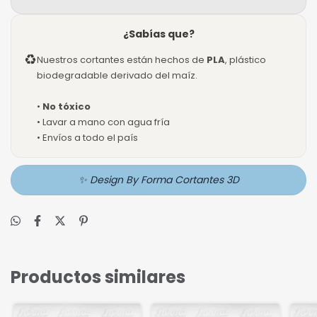
¿Sabías que?
♻
Nuestros cortantes están hechos de
PLA
, plástico
biodegradable derivado del maíz.
•
No tóxico
• Lavar a mano con agua fría
• Envíos a todo el país
✨ Design By Forma Cortantes 3D
Productos similares