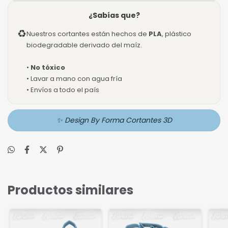
¿Sabías que?
♻
Nuestros cortantes están hechos de
PLA
, plástico
biodegradable derivado del maíz.
•
No tóxico
• Lavar a mano con agua fría
• Envíos a todo el país
✨ Design By Forma Cortantes 3D
Productos similares