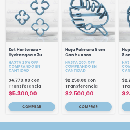
Set Hortensia -
Hoja Palmera 8 cm
Hoj
Hydrangea x 3u
Con huecos
8 c
HASTA 20% OFF
HASTA 20% OFF
HAS
COMPRANDO EN
COMPRANDO EN
COM
CANTIDAD
CANTIDAD
CAN
$4.770,00
con
$2.250,00
con
$2.
Transferencia
Transferencia
Tra
$5.300,00
$2.500,00
$2