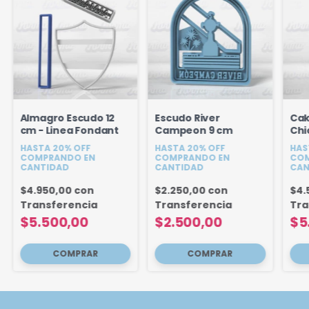
Almagro Escudo 12
Escudo River
Cak
cm - Linea Fondant
Campeon 9 cm
Chi
Boc
HASTA 20% OFF
HASTA 20% OFF
HAS
COMPRANDO EN
COMPRANDO EN
COM
CANTIDAD
CANTIDAD
CAN
$4.950,00
con
$2.250,00
con
$4.
Transferencia
Transferencia
Tra
$5.500,00
$2.500,00
$5