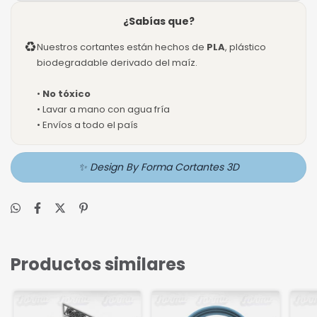
¿Sabías que?
♻
Nuestros cortantes están hechos de
PLA
, plástico
biodegradable derivado del maíz.
•
No tóxico
• Lavar a mano con agua fría
• Envíos a todo el país
✨ Design By Forma Cortantes 3D
Productos similares