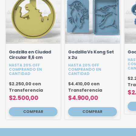
Godzilla en Ciudad
Godzilla Vs Kong Set
God
Circular 8,6 cm
x 2u
HAS
COM
HASTA 20% OFF
HASTA 20% OFF
CAN
COMPRANDO EN
COMPRANDO EN
CANTIDAD
CANTIDAD
$2.
$2.250,00
con
$4.410,00
con
Tra
Transferencia
Transferencia
$2
$2.500,00
$4.900,00