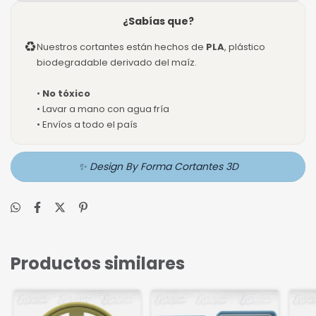
¿Sabías que?
♻
Nuestros cortantes están hechos de
PLA
, plástico
biodegradable derivado del maíz.
•
No tóxico
• Lavar a mano con agua fría
• Envíos a todo el país
✨ Design By Forma Cortantes 3D
Productos similares