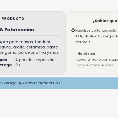
EL PRODUCTO
¿Sabías que
& Fabricación
♻
Nuestros cortantes está
PLA
, plástico biodegra
Apto para masas, fondant,
del maíz.
ballina, arcilla, cerámica, pasta
de goma, porcelana fría y más.
•
No tóxico
• Lavar a mano con agua 
pos
A pedido · Impresión
ntrega
3D
• Envíos a todo el país
✨ Design By Forma Cortantes 3D