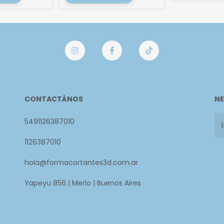
CONTACTÁNOS
NE
5491126387010
1126387010
hola@formacortantes3d.com.ar
Yapeyu 856 | Merlo | Buenos Aires