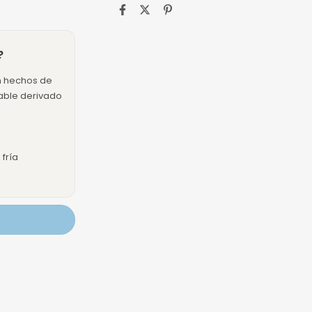
?
n hechos de
dable derivado
fría