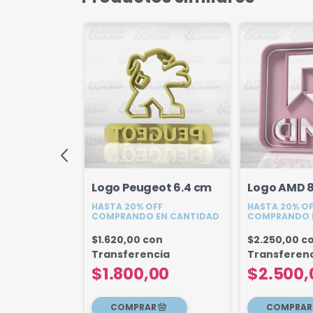
lt 6.5 cm
Logo Peugeot 6.4 cm
Logo AMD 
FF
HASTA 20% OFF
HASTA 20% O
EN CANTIDAD
COMPRANDO EN CANTIDAD
COMPRANDO 
on
$1.620,00
con
$2.250,00
c
cia
Transferencia
Transferen
00
$1.800,00
$2.500,