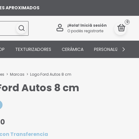
ILES APROXIMADOS
0
¡Hola!
Iniciá sesión
O podés registrarte
OP
TEXTURIZADORES
CERÁMICA
PERSONALIZADOS
tes
>
Marcas
>
Logo Ford Autos 8 cm
Ford Autos 8 cm
00
con
Transferencia