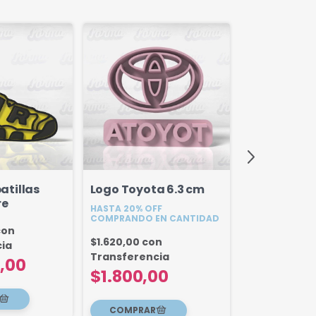
atillas
Logo Toyota 6.3 cm
Logo Asus 
re
HASTA 20% OFF
HASTA 20% OF
COMPRANDO EN CANTIDAD
COMPRANDO E
con
$1.620,00
con
ia
$2.250,00
co
Transferencia
,00
Transferenc
$1.800,00
$2.500,