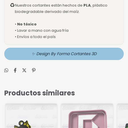
♻
Nuestros cortantes están hechos de
PLA
, plástico
biodegradable derivado del maíz.
•
No tóxico
• Lavar a mano con agua fría
• Envíos a todo el país
✨ Design By Forma Cortantes 3D
Productos similares