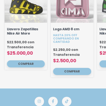
Llavero Zapatillas
Logo AMD 8 cm
Lla
Nike Air More
Nik
HASTA 20% OFF
COMPRANDO EN
$22.500,00
con
CANTIDAD
$22
Transferencia
Tra
$2.250,00
con
$25.000,00
$2
Transferencia
$2.500,00