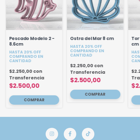
Pescado Modelo 2 -
Ostra del Mar 8 cm
Tor
8.6cm
cm
HASTA 20% OFF
COMPRANDO EN
HASTA 20% OFF
HAS
CANTIDAD
COMPRANDO EN
COM
CANTIDAD
CAN
$2.250,00
con
$2.250,00
con
$2.
Transferencia
Transferencia
Tra
$2.500,00
$2.500,00
$2