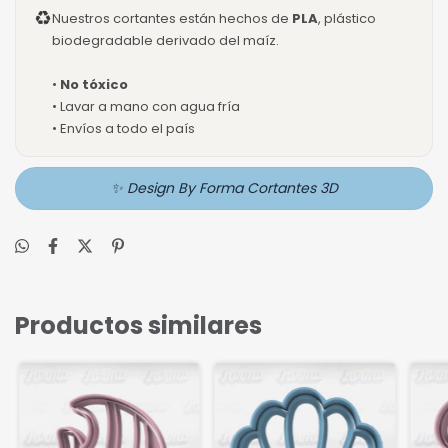
♻
Nuestros cortantes están hechos de
PLA
, plástico
biodegradable derivado del maíz.
•
No tóxico
• Lavar a mano con agua fría
• Envíos a todo el país
✨ Design By Forma Cortantes 3D
Productos similares