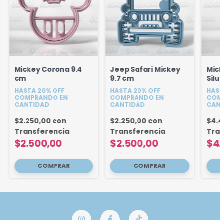
Mickey Corona 9.4
Jeep Safari Mickey
Mic
cm
9.7 cm
Sil
x 2
HASTA 20% OFF
HASTA 20% OFF
HAS
COMPRANDO EN
COMPRANDO EN
COM
CANTIDAD
CANTIDAD
CAN
$2.250,00
con
$2.250,00
con
$4.
Transferencia
Transferencia
Tra
$2.500,00
$2.500,00
$4