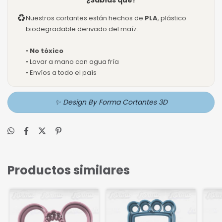
¿Sabías que?
♻
Nuestros cortantes están hechos de
PLA
, plástico
biodegradable derivado del maíz.
•
No tóxico
• Lavar a mano con agua fría
• Envíos a todo el país
✨ Design By Forma Cortantes 3D
Productos similares