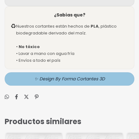
¿Sabías que?
♻
Nuestros cortantes están hechos de
PLA
, plástico
biodegradable derivado del maíz.
•
No tóxico
• Lavar a mano con agua fría
• Envíos a todo el país
✨ Design By Forma Cortantes 3D
Productos similares