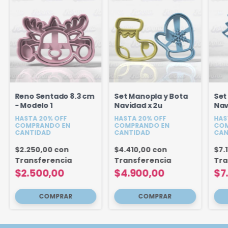
Reno Sentado 8.3 cm
Set Manopla y Bota
Set
- Modelo 1
Navidad x 2u
Nav
HASTA 20% OFF
HASTA 20% OFF
HAS
COMPRANDO EN
COMPRANDO EN
COM
CANTIDAD
CANTIDAD
CAN
$2.250,00
con
$4.410,00
con
$7.
Transferencia
Transferencia
Tra
$2.500,00
$4.900,00
$7