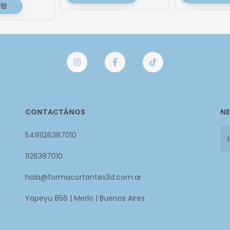
CONTACTÁNOS
NE
5491126387010
1126387010
hola@formacortantes3d.com.ar
Yapeyu 856 | Merlo | Buenos Aires