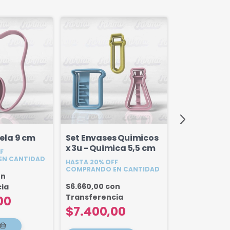
ela 9 cm
Set Envases Quimicos
Ambo Cha
x 3u - Quimica 5,5 cm
F
Enfermera/
EN CANTIDAD
HASTA 20% OFF
Anatomy 8
HASTA 20% OF
COMPRANDO EN CANTIDAD
COMPRANDO E
on
$6.660,00
con
ia
$2.250,00
co
Transferencia
00
Transferenc
$7.400,00
$2.500,