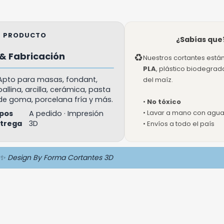
EL PRODUCTO
¿Sabías que
& Fabricación
♻
Nuestros cortantes está
PLA
, plástico biodegra
Apto para masas, fondant,
del maíz.
ballina, arcilla, cerámica, pasta
de goma, porcelana fría y más.
•
No tóxico
• Lavar a mano con agua 
pos
A pedido · Impresión
ntrega
3D
• Envíos a todo el país
✨ Design By Forma Cortantes 3D