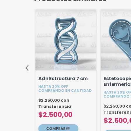
eria
Adn Estructura 7 cm
Estetocopi
 4u
Enfermeria
HASTA 20% OFF
COMPRANDO EN CANTIDAD
FF
HASTA 20% O
EN CANTIDAD
COMPRANDO 
$2.250,00
con
on
$2.250,00
c
Transferencia
cia
Transferen
$2.500,00
00
$2.500,