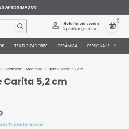
ILES APROXIMADOS
0
¡Hola!
Iniciá sesión
O podés registrarte
OP
TEXTURIZADORES
CERÁMICA
PERSONALIZADOS
>
Enfermeria - Medicina
>
Diente Carita 5,2 cm
e Carita 5,2 cm
0
con
Transferencia