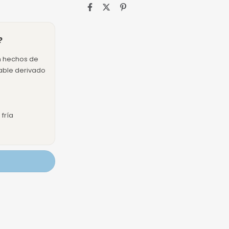
?
n hechos de
dable derivado
fría